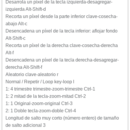
Desarrola un píxel de la tecla izquierda-desagregar-
izquierda Alt-Shift-d
Recorta un píxel desde la parte inferior clave-cosecha-
abajo Alt-c
Desencadena un píxel de la tecla inferior: aflojar fondo
Alt-Shift-c
Recorta un píxel de la derecha clave-cosecha-derecha
Alt-f
Desencadena un píxel de la tecla derecha-desagregar-
derecha Alt-Shift-f
Aleatorio clave-aleatorio r
Normal / Repetir / Loop key-loop l
1: 4 trimestre trimestre-zoom-trimestre Ctrl-1
1: 2 mitad de la tecla-zoom-mitad Ctrl-2
1: 1 Original-zoom-original Ctrl-3
2: 1 Doble tecla-zoom-doble Ctrl-4
Longitud de salto muy corto (número entero) de tamaño
de salto adicional 3