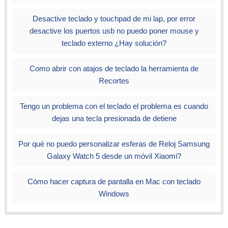
medio
Ctrl + T - Ir a marca de tiempo específica
Desactive teclado y touchpad de mi lap, por error
E - Modo fotograma a fotograma
desactive los puertos usb no puedo poner mouse y
Ctrl + H - Ocultar control
teclado externo ¿Hay solución?
Ctrl + P - Preferencias
Ctrl + E - Ajustes y efectos
Como abrir con atajos de teclado la herramienta de
Ctrl + B - Editar marcadores
Recortes
Ctrl + M - Abrir mensajes
Ctrl + N - Abre el menú de red
Tengo un problema con el teclado el problema es cuando
Ctrl + C - Abrir el dispositivo de captura
dejas una tecla presionada de detiene
Ctrl + L - Abrir lista de reproducción
Ctrl + Y - Guardar lista de reproducción
Por qué no puedo personalizar esferas de Reloj Samsung
Ctrl + I - menú de información multimedia
Galaxy Watch 5 desde un móvil Xiaomi?
D - Modo de desentrelazado de alternancia
N - Reproducir la próxima película de la lista de
Cómo hacer captura de pantalla en Mac con teclado
reproducción
Windows
F1 - Mostrar ayuda
F11 - Ventana de pantalla completa