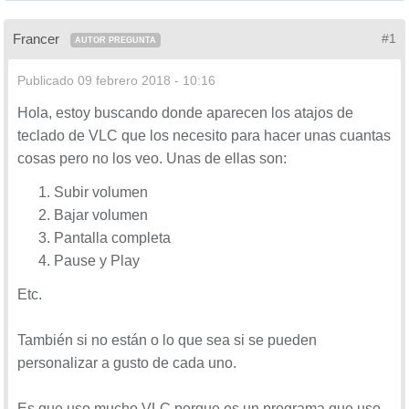
Estos son atajos de teclado en el programa VLC:
Francer
#1
AUTOR PREGUNTA
F - Pantalla completa
Esc - Salir del modo de pantalla completa
Publicado
09 febrero 2018 - 10:16
Barra espaciadora: pausa o reproduce la película
V - Activar o desactivar subtítulos
Hola, estoy buscando donde aparecen los atajos de
B - Selecciona la pista de audio
teclado de VLC que los necesito para hacer unas cuantas
Ctrl + flecha arriba - Aumenta el volumen
cosas pero no los veo. Unas de ellas son:
Ctrl + flecha abajo - Disminuye el volumen
Subir volumen
Haga clic derecho en video - Controles de video
Bajar volumen
Ctrl + D - Disco abierto
Pantalla completa
Ctrl + F - Abrir carpeta
Pause y Play
Ctrl + R - Archivo abierto avanzado
Etc.
Ctrl + O - Abrir solo archivo
Mayús + Flecha derecha - Saltar medios 3
También si no están o lo que sea si se pueden
segundos adelante
personalizar a gusto de cada uno.
Mayús + flecha izquierda: salta el medio 3
segundos hacia atrás
Es que uso mucho VLC porque es un programa que uso