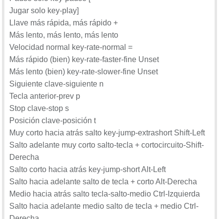
Jugar solo key-play]
Llave más rápida, más rápido +
Al pulsarlo lo cambiarás, guárdala y lo tendrás
Más lento, más lento, más lento
configurado a tu gusto cada elemento de atajo de teclado.
Velocidad normal key-rate-normal =
Más rápido (bien) key-rate-faster-fine Unset
Más lento (bien) key-rate-slower-fine Unset
Siguiente clave-siguiente n
Tecla anterior-prev p
Stop clave-stop s
Posición clave-posición t
Muy corto hacia atrás salto key-jump-extrashort Shift-Left
Salto adelante muy corto salto-tecla + cortocircuito-Shift-
Derecha
Salto corto hacia atrás key-jump-short Alt-Left
Salto hacia adelante salto de tecla + corto Alt-Derecha
Medio hacia atrás salto tecla-salto-medio Ctrl-Izquierda
Salto hacia adelante medio salto de tecla + medio Ctrl-
Derecha