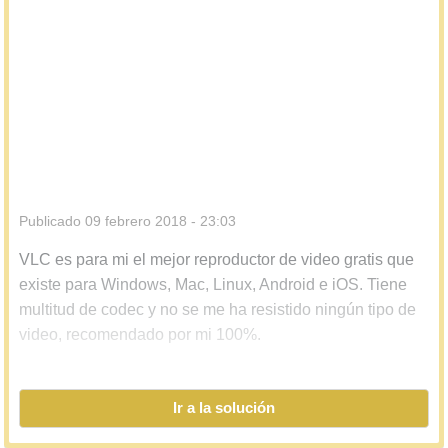
Publicado
09 febrero 2018 - 23:03
VLC es para mi el mejor reproductor de video gratis que
existe para Windows, Mac, Linux, Android e iOS. Tiene
multitud de codec y no se me ha resistido ningún tipo de
video, recomendado por mi 100%.
Si eres de los que lo usa mucho y visualiza mucho video,
Ir a la solución
merece la pena este detalle de los atajos de teclado.