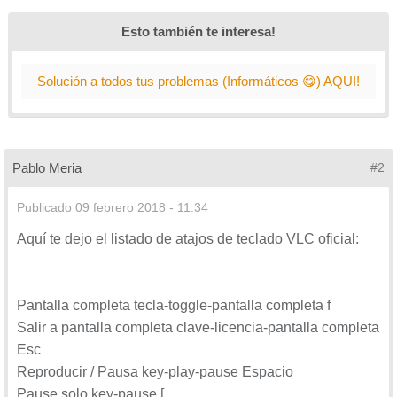
Alt + C luego S - Toma una captura de pantalla
Ctrl + W - Salir de VLC
Esto también te interesa!
Se pueden personalizar estos atajos de teclado a gusto
Solución a todos tus problemas (Informáticos 😋) AQUI!
de cada uno. Estos son los pasos para personalizarlos:
1. Abres VLC > Herramientas > Preferencias.
Pablo Meria
#2
2. Pulsa en pestaña "Atajos de teclado" (arriba a la
Publicado
09 febrero 2018 - 11:34
derecha)
Aquí te dejo el listado de atajos de teclado VLC oficial:
3. Vas a la tecla de atajo de teclado que quieres
Pantalla completa tecla-toggle-pantalla completa f
cambiar y pulsas dos clic encima. Aparecerá esta
Salir a pantalla completa clave-licencia-pantalla completa
ventana:
Esc
Reproducir / Pausa key-play-pause Espacio
Pause solo key-pause [