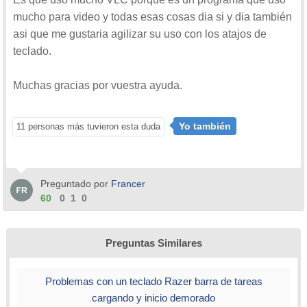
Alt + flecha derecha - Saltar 10 segundos adelante
mucho para video y todas esas cosas dia si y dia también
Alt + flecha izquierda: salta 10 segundos hacia atrás
asi que me gustaria agilizar su uso con los atajos de
Ctrl + flecha derecha - Salta 1 minuto hacia
teclado.
adelante
Ctrl + flecha izquierda - Salte 1 minuto hacia atrás
Muchas gracias por vuestra ayuda.
M - Activar o desactivar el silencio
P - Reproducir película desde el principio
S - Parar película
Yo también
11 personas más tuvieron esta duda
= - Reproducción a velocidad normal
C - Cambia el formato de pantalla a 16: 9, 4: 3
G - Disminuir el retraso de subtítulos
Preguntado por
Francer
H - Aumenta el retraso de subtítulos
60
0
1
0
J - Disminuir la demora de audio
K - Incrementa la demora de audio
Z - Cambiar el modo de zoom
Preguntas Similares
Ctrl + 1 a 4 Reproduce medios recientes hasta
cuatro archivos
Problemas con un teclado Razer barra de tareas
T - Muestra el tiempo transcurrido o restante del
cargando y inicio demorado