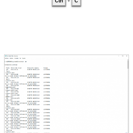
Ctrl
+
C