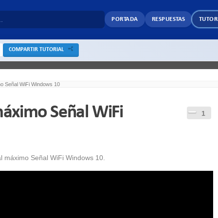
PORTADA
RESPUESTAS
TUTOR
COMPARTIR TUTORIAL
o Señal WiFi Windows 10
áximo Señal WiFi
1
al máximo Señal WiFi Windows 10.