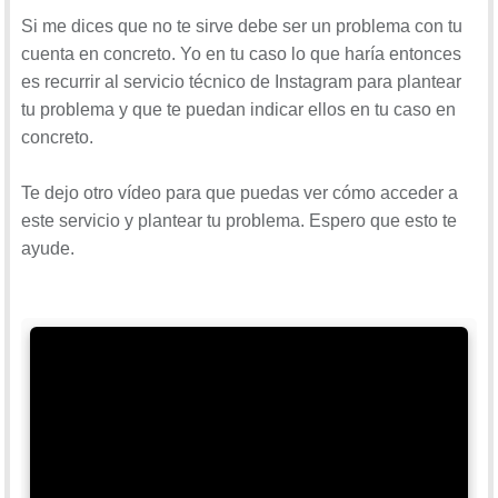
Si me dices que no te sirve debe ser un problema con tu
cuenta en concreto. Yo en tu caso lo que haría entonces
es recurrir al servicio técnico de Instagram para plantear
Para estar al día, recuerda suscribirte a nuestro canal
tu problema y que te puedan indicar ellos en tu caso en
de YouTube!
concreto.
Para estar al día, recuerda suscribirte a nuestro canal
SUSCRIBETE EN YOUTUBE
de YouTube!
Te dejo otro vídeo para que puedas ver cómo acceder a
SUSCRIBETE EN YOUTUBE
este servicio y plantear tu problema. Espero que esto te
Como puedes ver ambos vídeos tienen varios capítulos para que
ayude.
puedas ver las diferentes soluciones que se ofrece en cada uno de los
vídeos para que puedas seleccionar las que quieres llevar a cabo
Aquí vas a ver un montón de configuraciones y de opciones que la
según tus intereses.
verdad suelen solucionar en la mayoría de los casos estos errores de
Instagram.
Ya me cuentas qué tal y si has dado con la solución del problema, un
saludo.
Si nada de esto funciona para ti, intento ayudarte de nuevo si me
puedes dar algún detalle más y así igual encontramos otra solución.
Mucha suerte!!