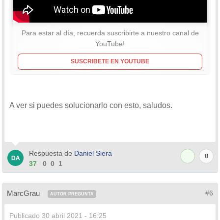
Para estar al día, recuerda suscribirte a nuestro canal de
YouTube!
SUSCRIBETE EN YOUTUBE
A ver si puedes solucionarlo con esto, saludos.
Respuesta de
Daniel Siera
0
37
0
0
1
MarcGrau
#6
AUTOR PREGUNTA
Publicado
30 abril 2021 - 16:25