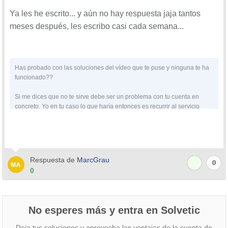
Ya les he escrito... y aún no hay respuesta jaja tantos
meses después, les escribo casi cada semana...
Has probado con las soluciones del vídeo que te puse y ninguna te ha
funcionado??
Si me dices que no te sirve debe ser un problema con tu cuenta en
concreto. Yo en tu caso lo que haría entonces es recurrir al servicio
técnico de Instagram para plantear tu problema y que te puedan indicar
ellos en tu caso en concreto.
Te dejo otro vídeo para que puedas ver cómo acceder a este servicio y
plantear tu problema. Espero que esto te ayude.
Respuesta de
MarcGrau
0
0
No esperes más y entra en Solvetic
Deja tus soluciones y aprovecha las ventajas de la cuenta de