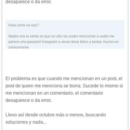
desaparece o da error.
Hola cómo va eso?
Madre mía la verda es que un año sin poder mencionar a nadie me
parece una pasada!! Instagram a veces tiene fallos y tardan mucho en
solucionarse.
En tu caso quizás sea algún problema de configuración porque su
fuera temporal la cosas es que me parece que ya ha pasado
demasiado tiempo como para que siga sin funcionar. Te voy a dejar un
vídeo en el que se habla de este problema en concreto.
El problema es que cuando me mencionan en un post, el
post de quien me menciona se borra. Sucede lo mismo si
me mencionan en un comentario, el comentario
desaparece o da error.
Llevo así desde octubre más o menos, buscando
soluciones y nada...