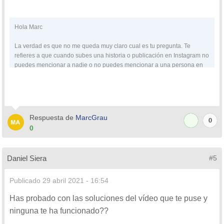
Hola Marc
Para estar al día, recuerda suscribirte a nuestro canal
La verdad es que no me queda muy claro cual es tu pregunta. Te
de YouTube!
refieres a que cuando subes una historia o publicación en Instagram no
puedes mencionar a nadie o no puedes mencionar a una persona en
SUSCRIBETE EN YOUTUBE
concreto??
La verdad es que este problema que planteas me parece bastante raro
ya que desde hace un año es mucho tiempo para que se trate de un
error temporal.
Respuesta de
MarcGrau
En el caso de que problema sea al contrario, te voy a dejar este vídeo
0
0
también para que puedas ver las soluciones que se proponen.
Te voy a dejar un vídeo para que veas diferentes soluciones que
puedes aplicar en estos casos y espero que alguna de las opciones
que aparecen puedan solucionar el problema.
Daniel Siera
#5
Publicado
29 abril 2021 - 16:54
Has probado con las soluciones del vídeo que te puse y
ninguna te ha funcionado??