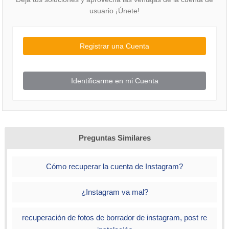
usuario ¡Únete!
Registrar una Cuenta
Para estar al día, recuerda suscribirte a nuestro canal
de YouTube!
Identificarme en mi Cuenta
SUSCRIBETE EN YOUTUBE
A ver si puedes solucionarlo con esto, saludos.
Preguntas Similares
Cómo recuperar la cuenta de Instagram?
¿Instagram va mal?
recuperación de fotos de borrador de instagram, post re