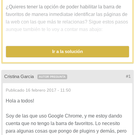
¿Quieres tener la opción de poder habilitar la barra de
favoritos de manera inmediatae identificar las páginas de
la web con las que más te relacionas? Sigue estos pasos
aunque también te lo voy a contar mas abajo:
Cómo habilitar barra favoritos Google Chrome
Ir a la solución
Google Chrome ofrece gran cantidad de opciones de
manera tal que puedas personalizar tu barra de
búsqueda, en este caso me refiero a la posibilidad de
Cristina Garcia
#1
AUTOR PREGUNTA
añadir marcadores o favoritos a aquellas páginas web
que son de tu total agrado.
Publicado
16 febrero 2017 - 11:50
Hola a todos!
La idea es la accesibilidad que puedes lograr de manera
inmediata con solo presionar en la barra de marcador del
Soy de las que uso Google Chrome, y me estoy dando
navegador, a continuación encontraras varios opciones
cuenta que no tengo la barra de favoritos. Lo necesito
para habilitar la barra de favoritos marcadores Google
para algunas cosas que pongo de plugins y demás, pero
Chrome.