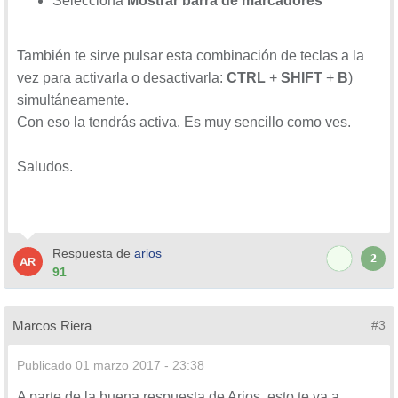
Selecciona
Mostrar barra de marcadores
También te sirve pulsar esta combinación de teclas a la
vez para activarla o desactivarla:
CTRL
+
SHIFT
+
B
)
simultáneamente.
Con eso la tendrás activa. Es muy sencillo como ves.
Saludos.
Respuesta de
arios
2
91
Marcos Riera
#3
Publicado
01 marzo 2017 - 23:38
A parte de la buena respuesta de Arios, esto te va a