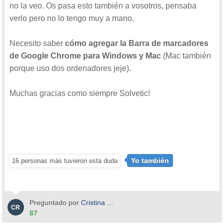
no la veo. Os pasa esto también a vosotros, pensaba
verlo pero no lo tengo muy a mano.
1.
Google Chrome mantiene oculta la barra de favoritos y
la puedes hacer habilitar para ser visible de una manera
Necesito saber
cómo agregar la Barra de marcadores
muy sencilla, solo necesitas ingresar al icono de menu
de Google Chrome para Windows y Mac
(Mac también
que se encuentra representado por tres puntos allí
porque uso dos ordenadores jeje).
selecciona “marcadores” y posteriormente eso te muestra
la barra de marcadores.
Muchas gracias como siempre Solvetic!
2.
Ahora bien, si quiere hacerlo de manera más directa,
puedes apoyarte en el teclado de tu ordenador pulsando
de manera simultánea las teclas
Ctrl
+
Shift
+
B
, y ya con
solo hacer está habilitada la barra de favoritos.
Yo también
16 personas más tuvieron esta duda
3.
Existe otra opción que incluso te permitirá revisar las
carpetas de favoritos y para ello solo debes presionar en
Google Chrome el link de “personalizar” que te redirigirá
Preguntado por
Cristina Garcia
al sub menu “configuración” haces clic allí y
87