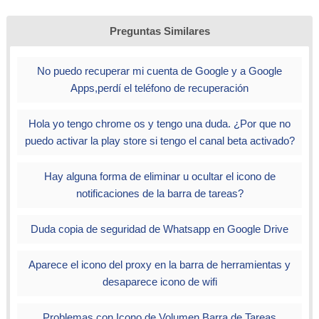
posteriormente veras la opción “apariencia” y solo debes
seleccionar en “siempre mostrar la barra de favoritos” a
Preguntas Similares
partir de este instante cualquier página de la web que
desees marcar como favoritos, aparecerá exactamente
No puedo recuperar mi cuenta de Google y a Google
debajo de la barra de direcciones, esto sucederá en el
Apps,perdí el teléfono de recuperación
momento que abras una pestaña nueva.
Hola yo tengo chrome os y tengo una duda. ¿Por que no
Elije una de estas opciones y listo, saludos
puedo activar la play store si tengo el canal beta activado?
Hay alguna forma de eliminar u ocultar el icono de
notificaciones de la barra de tareas?
Duda copia de seguridad de Whatsapp en Google Drive
Aparece el icono del proxy en la barra de herramientas y
desaparece icono de wifi
Problemas con Icono de Volumen Barra de Tareas