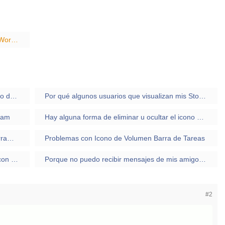
🔔 Oye, mejores tutoriales de ayuda Excel y Word AQUI!
El cursor del mouse se mueve normal pero no da ningun tipo de click (ya sea el izquierdo , derecho , medio y los botones que agregan algunos mouses)
Por qué algunos usuarios que visualizan mis Stories Instagram me aparecen en gris
ram
Hay alguna forma de eliminar u ocultar el icono de notificaciones de la barra de tareas?
Aparece el icono del proxy en la barra de herramientas y desaparece icono de wifi
Problemas con Icono de Volumen Barra de Tareas
Instagram cuando vamos a conversaciones con amigos algunos de ellos me figuran conectados
Porque no puedo recibir mensajes de mis amigos en instagram si me aparecen en las notificaciones y al abrir el chat no me aparece nada?
#2