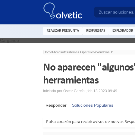
REALIZAR PREGUNTA
RESPUESTAS
EXPLORADOR
Cargando
Home
Microsoft
Sistemas Operativos
Windows 11
No aparecen "algunos"
herramientas
Iniciado por
Óscar García
,
feb 13 2023 09:49
Responder
Soluciones Populares
Pulsa corazón para recibir avisos de nuevas Resp