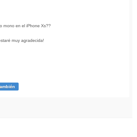
dio mono en el iPhone Xs??
estaré muy agradecida!
también