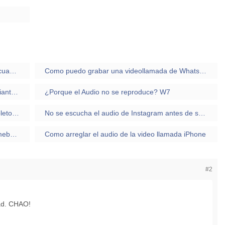
Problemas de audio en altavoz del portatil y cuando conecto los auriculares
Como puedo grabar una videollamada de WhatsApp con audio interno y externo?
¿Como activo la opción fuente de audio mediante puerto usb en mi samsung A50?
¿Porque el Audio no se reproduce? W7
¿Cómo exporto un audio de WhatsApp completo a GarageBand?
No se escucha el audio de Instagram antes de subir una historia
Como podre grabar la pantalla de una Chromebook mientras el audio interno tambien se graba?
Como arreglar el audio de la video llamada iPhone
#2
dad. CHAO!