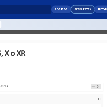
PORTADA
RESPUESTAS
TUTOR
, X o XR
uestas
0
#1