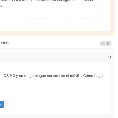
no.
acerlo, son solo 3 pasos.
http://www.solvetic....-iphone-o-ipad/
 tu telefono y restaurar todos los ajustes.
uestas
0
#1
 efectivas, puedes optar por restaurar el dispositivo a la
de recuperación.
de iOS 9.3 y no tengo ningún servicio en el móvil. ¿Cómo hago
n