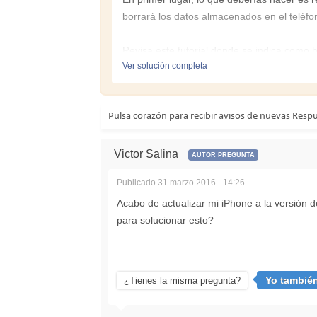
borrará los datos almacenados en el teléfo
Revisa este tutorial donde se indica como h
Ver solución completa
Alternativamente puedes realizar un reset en
Ajustes
Pulsa corazón para recibir avisos de nuevas Resp
General
Reset
Restaurar todos los ajustes
Victor Salina
AUTOR PREGUNTA
Por último, si ninguna de estas opciones son
Publicado
31 marzo 2016 - 14:26
configuración de fábrica o utilizar el modo 
Acabo de actualizar mi iPhone a la versión 
para solucionar esto?
Echa un vistazo estos artículos
http://www.solvetic....r-información/
Yo tambié
¿Tienes la misma pregunta?