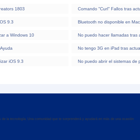
Creators 1803
Comando "Curl" Fallos tras act
iOS 9.3
Bluetooth no disponible en Mac
izar a Windows 10
No puedo hacer llamadas tras a
2 Ayuda
No tengo 3G en iPad tras actua
izar iOS 9.3
No puedo abrir el sistemas de p
es de la tecnología. Una comunidad que te sorprenderá y ayudará en más de una ocasión