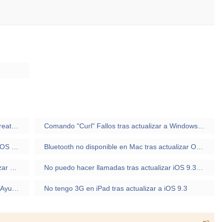
Fallos tras actualizar a Windows 10 Spring Creators 1803
Comando "Curl" Fallos tras actualizar a Windows 10 Spring Creators 1803
Gps no funciona en iPhone 6 tras actualizar iOS 9.3
Bluetooth no disponible en Mac tras actualizar OS X 10.11.4
Error abrir documentos de Office tras actualizar a Windows 10
No puedo hacer llamadas tras actualizar iOS 9.3.2 en iPhone
Error 56 en iPad Pro tras actualizar Ios 9.3.2 Ayuda
No tengo 3G en iPad tras actualizar a iOS 9.3