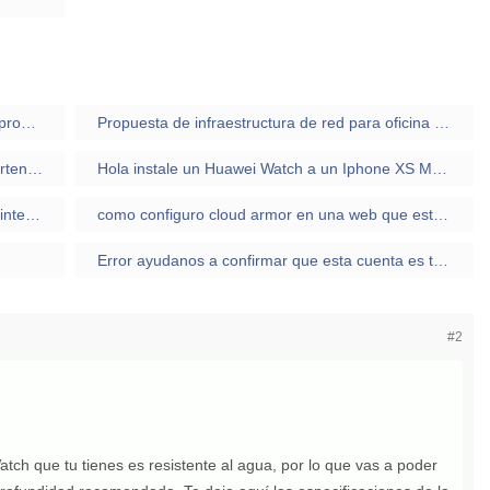
Samsung Galaxy J7 Neo- problemas para reproducir despues de pasarlos a la tarjeta SD
Propuesta de infraestructura de red para oficina pequeña
"ayudanos a confirmar que esta cuenta te pertenece"
Hola instale un Huawei Watch a un Iphone XS MAX pero no muestra las notificaciones de WhatsApp? solo avisa llamadas nada más
Tengo un Iphone y me han regalado un reloj inteligente de Michael Kors y no puedo contestar los whatsapp
como configuro cloud armor en una web que esta alojada en firebase?
Error ayudanos a confirmar que esta cuenta es tuya Instagram
#2
tch que tu tienes es resistente al agua, por lo que vas a poder