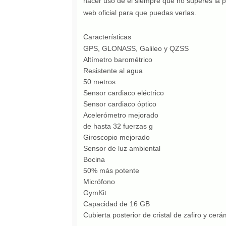
hacer uso de el siempre que no superes la p
web oficial para que puedas verlas.
Características
GPS, GLONASS, Galileo y QZSS
Altímetro barométrico
Resistente al agua
50 metros
Sensor cardiaco eléctrico
Sensor cardiaco óptico
Acelerómetro mejorado
de hasta 32 fuerzas g
Giroscopio mejorado
Sensor de luz ambiental
Bocina
50% más potente
Micrófono
GymKit
Capacidad de 16 GB
Cubierta posterior de cristal de zafiro y cerá