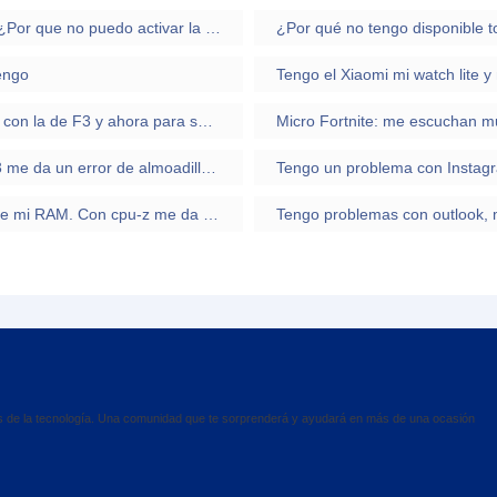
Hola yo tengo chrome os y tengo una duda. ¿Por que no puedo activar la play store si tengo el canal beta activado?
¿Por qué no tengo disponible 
engo
Inverti la funcion de la letra de subir volumen con la de F3 y ahora para subir el volumen tengo que apretar el Fn ¿como lo arreglo?
Micro Fortnite: me escuchan mu
tengo una impresora epson ecotank ET 2803 me da un error de almoadillas tengo que hacer un reset pero no tengo el programa
Tengo un problema para averiguar los mhz de mi RAM. Con cpu-z me da 698-988 y con el administrador me da 1800 mhz y en cmd tengo 2400 cual elijo?
es de la tecnología. Una comunidad que te sorprenderá y ayudará en más de una ocasión