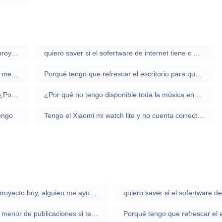
No se que hacer, y tengo que entregar este proyecto hoy, alguien me ayuda a arreglarlo?
quiero saver si el sofertware de internet tiene c mpostura ya que el que yo tengo se desconpone a cada rato lo areglo con los titulares de internet p
Instagram: ¿Por qué me aparece un número menor de publicaciones si tengo más?
Porqué tengo que refrescar el escritorio para que aparezca el icono del archivo correspondiente?
Hola yo tengo chrome os y tengo una duda. ¿Por que no puedo activar la play store si tengo el canal beta activado?
¿Por qué no tengo disponible toda la música en Instagram?
engo
Tengo el Xiaomi mi watch lite y no cuenta correctamente las calorías, como puedo solucionarlo?
No se que hacer, y tengo que entregar este proyecto hoy, alguien me ayuda a arreglarlo?
Instagram: ¿Por qué me aparece un número menor de publicaciones si tengo más?