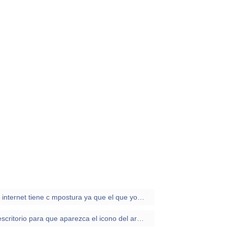
quiero saver si el sofertware de internet tiene c mpostura ya que el que yo tengo se desconpone a cada rato lo areglo con los titulares de internet p
Porqué tengo que refrescar el escritorio para que aparezca el icono del archivo correspondiente?