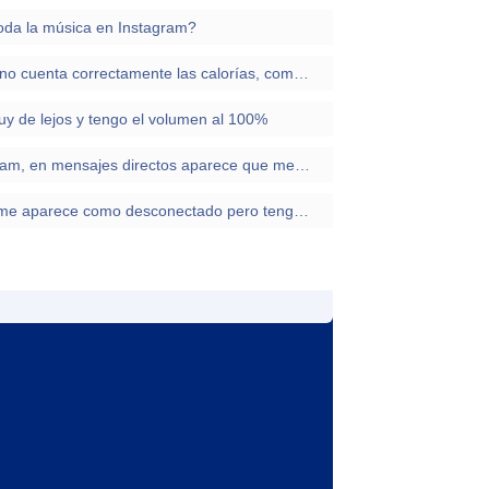
toda la música en Instagram?
Tengo el Xiaomi mi watch lite y no cuenta correctamente las calorías, como puedo solucionarlo?
y de lejos y tengo el volumen al 100%
Tengo un problema con Instagram, en mensajes directos aparece que me llegó un mensaje y no lo pude contestar pero ahora no me aparece que hago?
Tengo problemas con outlook, me aparece como desconectado pero tengo acceso sin problemas por el portal de OWA