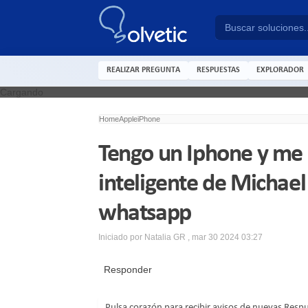
REALIZAR PREGUNTA
RESPUESTAS
EXPLORADOR
Cargando
Home
Apple
iPhone
Tengo un Iphone y me 
inteligente de Michael
whatsapp
Iniciado por
Natalia GR
,
mar 30 2024 03:27
Responder
Pulsa corazón para recibir avisos de nuevas Resp