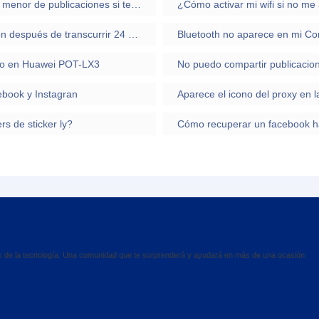
Instagram: ¿Por qué me aparece un número menor de publicaciones si tengo más?
En Facebook, ¿desaparece la última conexión después de transcurrir 24 horas sin que el usuario se conecte?
Bluetooth no aparece en mi Co
ado en Huawei POT-LX3
ebook y Instagran
s de sticker ly?
es de la tecnología. Una comunidad que te sorprenderá y ayudará en más de una ocasión