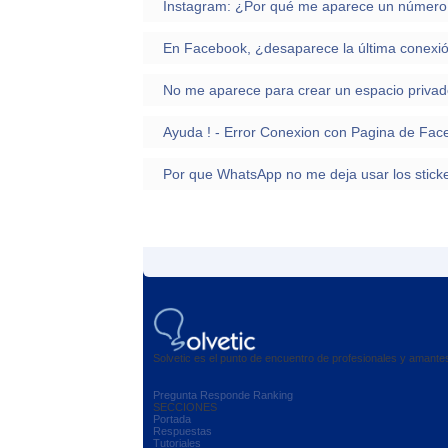
No me aparece para crear un espacio priv
Ayuda ! - Error Conexion con Pagina de Fac
Por que WhatsApp no me deja usar los sticker
Solvetic es el punto de encuentro de profesionales y amant
Pregunta
Responde
Ranking
SECCIONES
Portada
Respuestas
Tutoriales