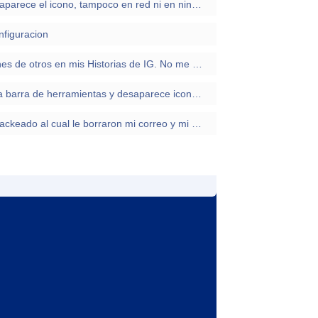
¿Cómo activar mi wifi si no me aparece el icono, tampoco en red ni en ninguna parte?
nfiguracion
No puedo compartir publicaciones de otros en mis Historias de IG. No me aparece la opción
Aparece el icono del proxy en la barra de herramientas y desaparece icono de wifi
Cómo recuperar un facebook hackeado al cual le borraron mi correo y mi celular ?