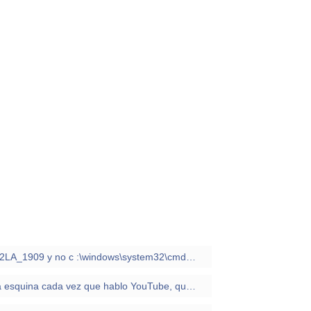
porque aparece C:\Users\4PF72LA_1909 y no c :\windows\system32\cmd.exe
Me aparece un punto azul en la esquina cada vez que hablo YouTube, que puede significar