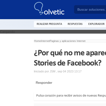
REALIZAR PREGUNTA
RESPUESTAS
EXPLORADOR
Cargando
Home
Internet
Paginas y aplicaciones Internet
¿Por qué no me aparec
Stories de Facebook?
Iniciado por
JSM
,
sep 04 2023 13:17
Responder
Pulsa corazón para recibir avisos de nuevas Resp