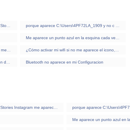
Por qué algunos usuarios que visualizan mis Stories Instagram me aparecen en gris
porque aparece C:\Users\4PF72LA_1909 y no c :\windows\system32\cmd.exe
Me aparece un punto azul en la esquina cada vez que hablo YouTube, que puede significar
Instagram: ¿Por qué me aparece un número menor de publicaciones si tengo más?
¿Cómo activar mi wifi si no me aparece el icono, tampoco en red ni en ninguna parte?
En Facebook, ¿desaparece la última conexión después de transcurrir 24 horas sin que el usuario se conecte?
Bluetooth no aparece en mi Configuracion
Por qué algunos usuarios que visualizan mis Stories Instagram me aparecen en gris