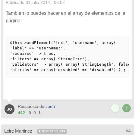
Publicado
31 julio 2014 - 06:02
Tambien lo puedes hacer en el array de elementos de la
página:
$this->addElement('text', 'username', array(

'label' => 'Username:',

'required' => true,

'filters' => array('StringTrim'),

'validators' => array( array('StringLength', false, 
Respuesta de
Joel7
1
442
0
0
1
Leire Martinez
#4
AUTOR PREGUNTA