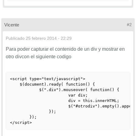
Vicente
#2
Publicado
25 febrero 2014 - 22:29
Para poder capturar el contenido de un div y mostrar en
otro divcon el siguiente codigo
<script type="text/javascript">

    $(document).ready( function() {

	    $(".div").mouseover( function() {					

			var div;			

			div = this.innerHTML;			

			$("#otrodiv").empty().append(div);			   

		});		  

	});

</script>