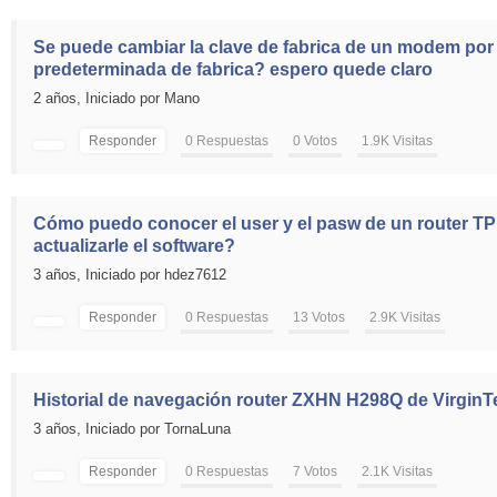
Se puede cambiar la clave de fabrica de un modem por o
predeterminada de fabrica? espero quede claro
2 años,
Iniciado por Mano
Responder
0 Respuestas
0 Votos
1.9K Visitas
Cómo puedo conocer el user y el pasw de un router T
actualizarle el software?
3 años,
Iniciado por hdez7612
Responder
0 Respuestas
13 Votos
2.9K Visitas
Historial de navegación router ZXHN H298Q de Virgin
3 años,
Iniciado por TornaLuna
Responder
0 Respuestas
7 Votos
2.1K Visitas