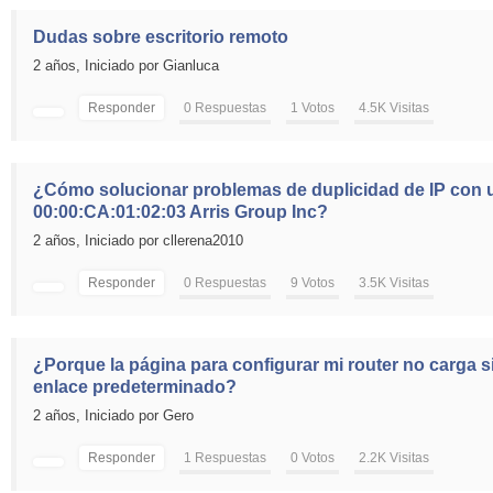
Dudas sobre escritorio remoto
2 años,
Iniciado por Gianluca
Responder
0 Respuestas
1 Votos
4.5K Visitas
¿Cómo solucionar problemas de duplicidad de IP con 
00:00:CA:01:02:03 Arris Group Inc?
2 años,
Iniciado por cllerena2010
Responder
0 Respuestas
9 Votos
3.5K Visitas
¿Porque la página para configurar mi router no carga s
enlace predeterminado?
2 años,
Iniciado por Gero
Responder
1 Respuestas
0 Votos
2.2K Visitas