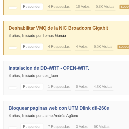
Responder
4 Respuestas
10 Votos
5.3K Visitas
SOLU
Deshabilitar VMQ de la NIC Broadcom Gigabit
8 años,
Iniciado por Tomas Garcia
Responder
4 Respuestas
4 Votos
6.5K Visitas
SOLUC
Instalacion de DD-WRT - OPEN-WRT.
8 años,
Iniciado por ces_fuen
Responder
1 Respuestas
0 Votos
4.3K Visitas
Bloquear paginas web con UTM Dlink dfl-260e
8 años,
Iniciado por Jaime Andrés Agüero
Responder
7 Respuestas
3 Votos
6K Visitas