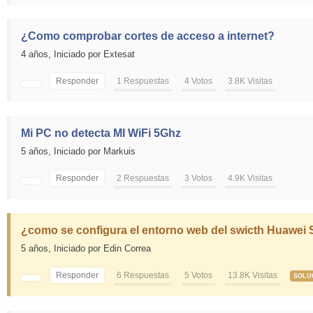
¿Como comprobar cortes de acceso a internet?
4 años,
Iniciado por Extesat
Responder
1 Respuestas
4 Votos
3.8K Visitas
Mi PC no detecta MI WiFi 5Ghz
5 años,
Iniciado por Markuis
Responder
2 Respuestas
3 Votos
4.9K Visitas
¿como se configura el entorno web del swicth Huawei
5 años,
Iniciado por Edin Correa
Responder
6 Respuestas
5 Votos
13.8K Visitas
SOLU