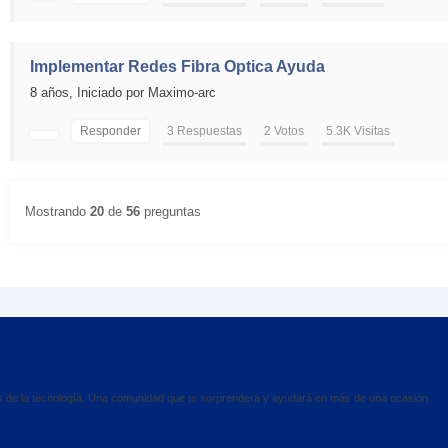
Implementar Redes Fibra Optica Ayuda
8 años,
Iniciado por Maximo-arc
Responder
3 Respuestas
2 Votos
5.3K Visitas
Mostrando
20
de
56
preguntas
es de la tecnología. Una comunidad que te sorprenderá y ayudará en más de una ocasión