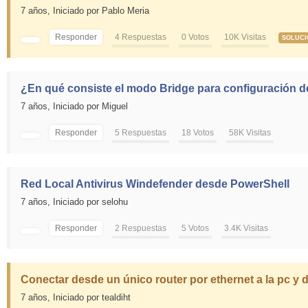
7 años,
Iniciado por Pablo Meria
Responder
4 Respuestas
0 Votos
10K Visitas
SOLUC
¿En qué consiste el modo Bridge para configuración 
7 años,
Iniciado por Miguel
Responder
5 Respuestas
18 Votos
58K Visitas
Red Local Antivirus Windefender desde PowerShell
7 años,
Iniciado por selohu
Responder
2 Respuestas
5 Votos
3.4K Visitas
Conectar desde un único router por ethernet a la pc y 
7 años,
Iniciado por tealdiht