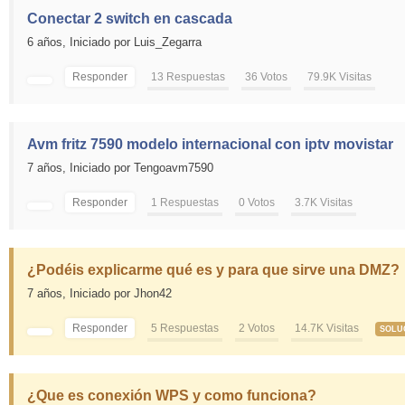
Conectar 2 switch en cascada
6 años,
Iniciado por Luis_Zegarra
Responder
13 Respuestas
36 Votos
79.9K Visitas
Avm fritz 7590 modelo internacional con iptv movistar
7 años,
Iniciado por Tengoavm7590
Responder
1 Respuestas
0 Votos
3.7K Visitas
¿Podéis explicarme qué es y para que sirve una DMZ?
7 años,
Iniciado por Jhon42
Responder
5 Respuestas
2 Votos
14.7K Visitas
SOLU
¿Que es conexión WPS y como funciona?