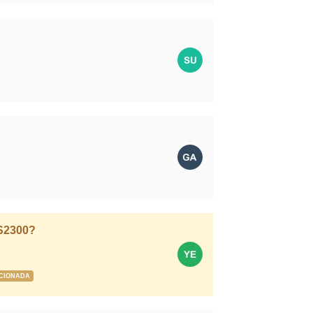
 S2300?
CIONADA