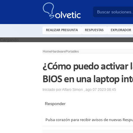
REALIZAR PREGUNTA
RESPUESTAS
EXPLORADOR
Cargando
Home
Hardware
Portatiles
¿Cómo puedo activar l
BIOS en una laptop int
Iniciado por
Alfaro Simon
,
ago 07 2023 08:45
Responder
Pulsa corazón para recibir avisos de nuevas Resp