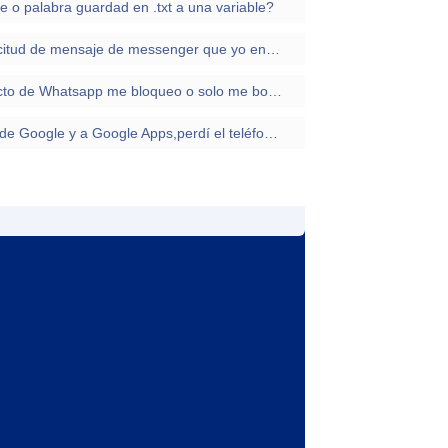
 o palabra guardad en .txt a una variable?
¿como puedo eliminar una solicitud de mensaje de messenger que yo envie?
Como puedo saber si un contacto de Whatsapp me bloqueo o solo me borro de su lista
No puedo recuperar mi cuenta de Google y a Google Apps,perdí el teléfono de recuperación