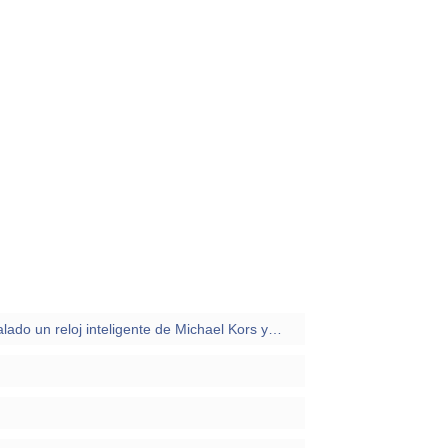
Tengo un Iphone y me han regalado un reloj inteligente de Michael Kors y no puedo contestar los whatsapp