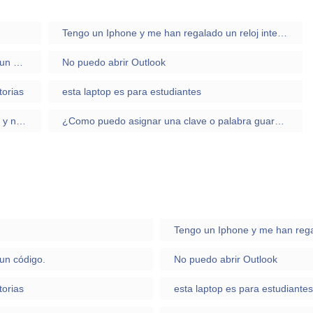
Tengo un Iphone y me han regalado un reloj inteligente de Michael Kors y no puedo contestar los whatsapp
No puedo ingresar a Twitter porque me pide un código.
No puedo abrir Outlook
torias
esta laptop es para estudiantes
No me se me instalo el GRUB correctamente y no puedo acceder a la BIOS
¿Como puedo asignar una clave o palabra guardad en .txt a una variable?
un código.
No puedo abrir Outlook
torias
esta laptop es para estudiantes