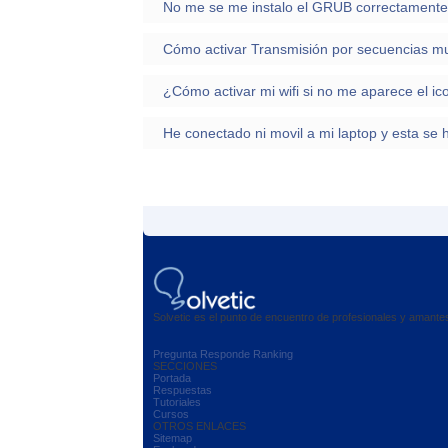
No me se me instalo el GRUB correctamente
Cómo activar Transmisión por secuencias mu
Solvetic es el punto de encuentro de profesionales y amant
Pregunta
Responde
Ranking
SECCIONES
Portada
Respuestas
Tutoriales
Cursos
OTROS ENLACES
Sitemap