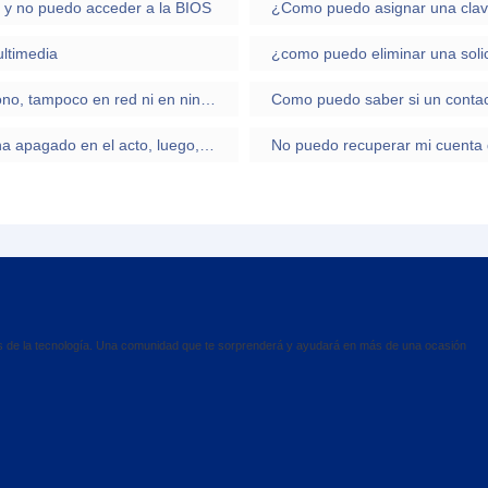
 y no puedo acceder a la BIOS
¿Como puedo asignar una clave
ltimedia
¿Cómo activar mi wifi si no me aparece el icono, tampoco en red ni en ninguna parte?
He conectado ni movil a mi laptop y esta se ha apagado en el acto, luego, al reiniciarla, he visto que el puerto USB ya no funcionaba
es de la tecnología. Una comunidad que te sorprenderá y ayudará en más de una ocasión