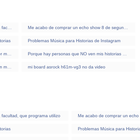
quiero recortar un video que nos dieron en la facultad, que programa utilizo
Me acabo de comprar un echo show 8 de segunda generación, y al momento de apretar en videos solo me abre prime video
torias
Problemas Música para Historias de Instagram
Al subir Historias en Instagram y querer poner música me salen solo canciones desconocidas, y me deja ponerle marca de colaboración pagada
Porque hay personas que NO ven mis historias primeras, pero más adelante, he subido otras y si que las han visualizado?
No puedo compartir publicaciones de otros en mis Historias de IG. No me aparece la opción
mi board asrock h61m-vg3 no da video
 facultad, que programa utilizo
torias
Problemas Música para Histori