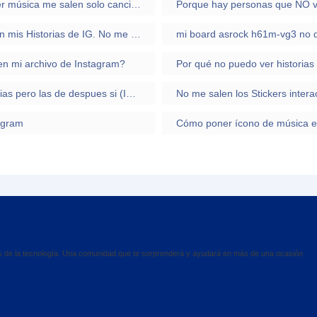
Al subir Historias en Instagram y querer poner música me salen solo canciones desconocidas, y me deja ponerle marca de colaboración pagada
No puedo compartir publicaciones de otros en mis Historias de IG. No me aparece la opción
mi board asrock h61m-vg3 no 
 en mi archivo de Instagram?
Por qué no puedo ver historias
Hay usuarios que no ven mis primeras Historias pero las de despues si (Instagram)
No me salen los Stickers intera
tagram
Cómo poner ícono de música en
es de la tecnología. Una comunidad que te sorprenderá y ayudará en más de una ocasión