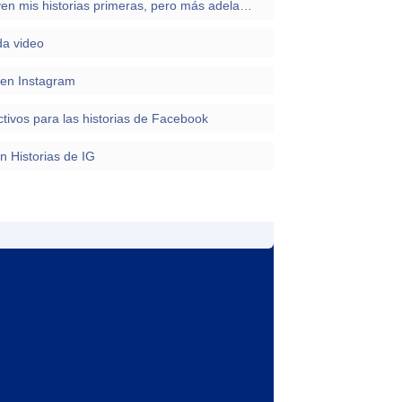
Porque hay personas que NO ven mis historias primeras, pero más adelante, he subido otras y si que las han visualizado?
da video
 en Instagram
ctivos para las historias de Facebook
 Historias de IG