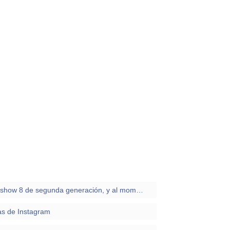
Me acabo de comprar un echo show 8 de segunda generación, y al momento de apretar en videos solo me abre prime video
as de Instagram