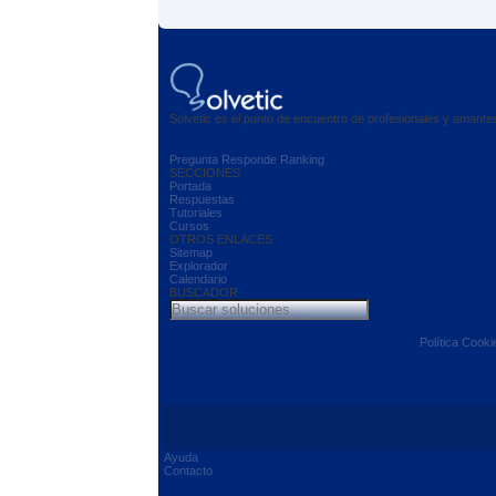
Solvetic es el punto de encuentro de profesionales y amant
Pregunta
Responde
Ranking
SECCIONES
Portada
Respuestas
Tutoriales
Cursos
OTROS ENLACES
Sitemap
Explorador
Calendario
BUSCADOR
Política Cooki
Ayuda
Contacto