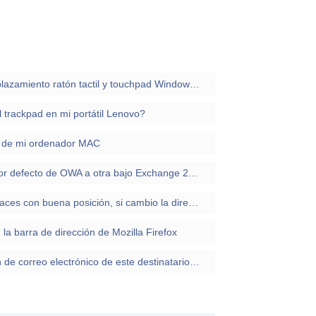
Cómo invertir dirección de desplazamiento ratón tactil y touchpad Windows 10
 trackpad en mi portátil Lenovo?
IP de mi ordenador MAC
Como cambiar dirección web por defecto de OWA a otra bajo Exchange 2007
Tengo mi negocio en Google Places con buena posición, si cambio la dirección ¿pierdo posición?
la barra de dirección de Mozilla Firefox
Error: El formato de la dirección de correo electrónico de este destinatario no es válido