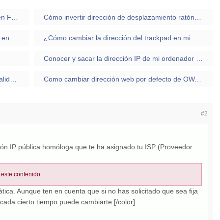
¿Cómo encontrar la dirección IP de alguien en Facebook?
Cómo invertir dirección de desplazamiento ratón tactil y touchpad Windows 10
Cómo ocultar dirección de correo electrónico en Facebook
¿Cómo cambiar la dirección del trackpad en mi portátil Lenovo?
Conocer y sacar la dirección IP de mi ordenador MAC
Ver la dirección de correo en la bandeja de salida iPhone
Como cambiar dirección web por defecto de OWA a otra bajo Exchange 2007
#2
ión IP pública homóloga que te ha asignado tu ISP (Proveedor
 este contenido
tica. Aunque ten en cuenta que si no has solicitado que sea fija
cada cierto tiempo puede cambiarte.[/color]