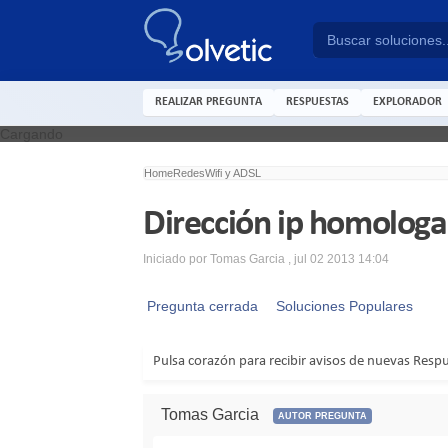
REALIZAR PREGUNTA
RESPUESTAS
EXPLORADOR
Cargando
Home
Redes
Wifi y ADSL
Dirección ip homologa
Iniciado por
Tomas Garcia
,
jul 02 2013 14:04
Pregunta cerrada
Soluciones Populares
Pulsa corazón para recibir avisos de nuevas Resp
Tomas Garcia
AUTOR PREGUNTA