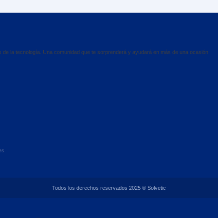
es de la tecnología. Una comunidad que te sorprenderá y ayudará en más de una ocasión
es
Todos los derechos reservados 2025 ® Solvetic