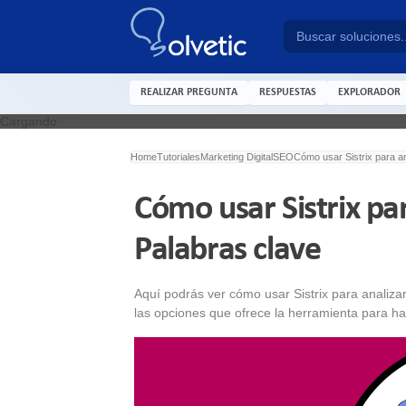
REALIZAR PREGUNTA
RESPUESTAS
EXPLORADOR
Cargando
Home
Tutoriales
Marketing Digital
SEO
Cómo usar Sistrix para a
Cómo usar Sistrix pa
Palabras clave
Aquí podrás ver cómo usar Sistrix para analiza
las opciones que ofrece la herramienta para hac