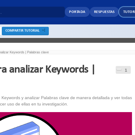
PORTADA
RESPUESTAS
TUTOR
COMPARTIR TUTORIAL
nalizar Keywords | Palabras clave
ra analizar Keywords |
1
r Keywords y analizar Palabras clave de manera detallada y ver todas
er uso de ellas en tu investigación.