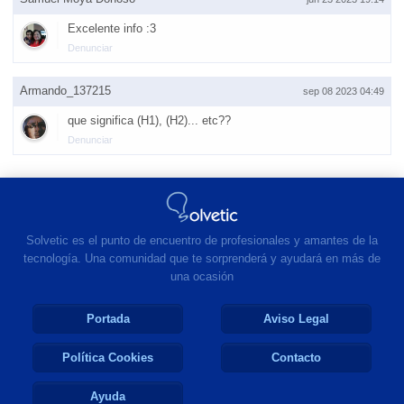
Excelente info :3
Denunciar
Armando_137215
sep 08 2023 04:49
que significa (H1), (H2)... etc??
Denunciar
Solvetic es el punto de encuentro de profesionales y amantes de la
tecnología. Una comunidad que te sorprenderá y ayudará en más de
una ocasión
Portada
Aviso Legal
Política Cookies
Contacto
Ayuda