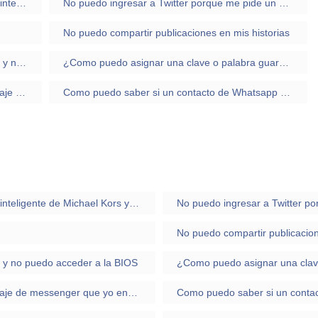
Tengo un Iphone y me han regalado un reloj inteligente de Michael Kors y no puedo contestar los whatsapp
No puedo ingresar a Twitter porque me pide un código.
No puedo compartir publicaciones en mis historias
No me se me instalo el GRUB correctamente y no puedo acceder a la BIOS
¿Como puedo asignar una clave o palabra guardad en .txt a una variable?
¿como puedo eliminar una solicitud de mensaje de messenger que yo envie?
Como puedo saber si un contacto de Whatsapp me bloqueo o solo me borro de su lista
Tengo un Iphone y me han regalado un reloj inteligente de Michael Kors y no puedo contestar los whatsapp
No puedo ingresar a Twitter po
No puedo compartir publicacion
 y no puedo acceder a la BIOS
¿Como puedo asignar una clave
¿como puedo eliminar una solicitud de mensaje de messenger que yo envie?