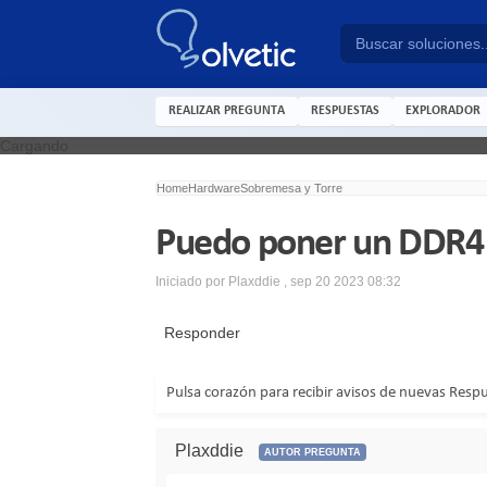
REALIZAR PREGUNTA
RESPUESTAS
EXPLORADOR
Cargando
Home
Hardware
Sobremesa y Torre
Puedo poner un DDR4
Iniciado por
Plaxddie
,
sep 20 2023 08:32
Responder
Pulsa corazón para recibir avisos de nuevas Resp
Plaxddie
AUTOR PREGUNTA