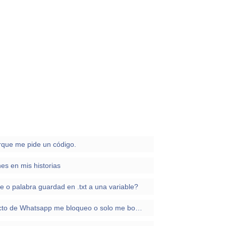
rque me pide un código.
es en mis historias
 o palabra guardad en .txt a una variable?
Como puedo saber si un contacto de Whatsapp me bloqueo o solo me borro de su lista