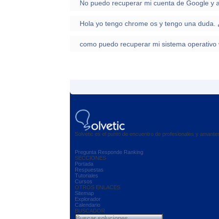
Solvetic es el punto de encuentro de profesionales y amant
Pregunta
Responde
Ranking
SECCIONES
Portada
Respuestas
Tutoriales
Cursos
OTROS ENLACES
Sitemap
Explorador
Calendario
BUSCADOR