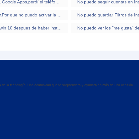
No puedo recuperar mi cuenta de Google y a Google Apps,perdí el teléfono de recuperación
No puedo seguir cuentas en In
Hola yo tengo chrome os y tengo una duda. ¿Por que no puedo activar la play store si tengo el canal beta activado?
No puedo guardar Filtros de I
como puedo recuperar mi sistema operativo win 10 despues de haber instalado Fedora 31?
No puedo ver los "me gusta" d
es de la tecnología. Una comunidad que te sorprenderá y ayudará en más de una ocasión