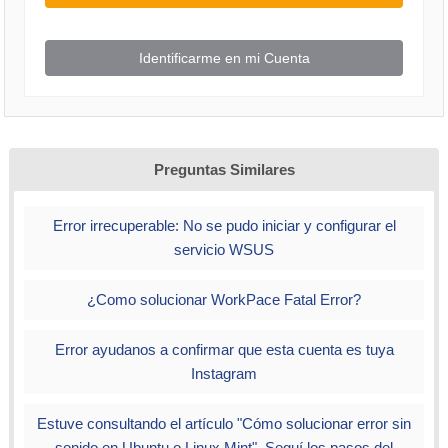
Por favor
Identificate
o
Registrate
para poder ver este contenido
Identificarme en mi Cuenta
Os dejo enlace de los datos de Telefonica:
Preguntas Similares
Por favor
Identificate
o
Registrate
para poder ver este contenido
Error irrecuperable: No se pudo iniciar y configurar el
servicio WSUS
Por favor
Identificate
o
Registrate
para poder ver este contenido
¿Como solucionar WorkPace Fatal Error?
Aquí os dejo link con todas los VPN de casi todos los
Error ayudanos a confirmar que esta cuenta es tuya
paises de latinoamerica para encontrar el vuestro en
Instagram
funcion de vuestro operador:
Estuve consultando el artículo "Cómo solucionar error sin
Por favor
Identificate
o
Registrate
para poder ver este contenido
sonido en Ubuntu o Linux Mint". Seguí los pasos del