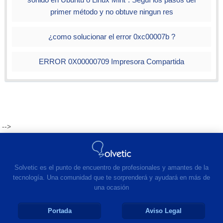
primer método y no obtuve ningun res
Movistar México
internet.movistar.mx
movistar
movistar
Iusacell México
web.iusacellgsm.mx
Iusacellgsm
¿como solucionar el error 0xc00007b ?
iusacellgsm
Virgin Mobile México
internet.virginmobile.mx
ERROR 0X00000709 Impresora Compartida
Tuenti México
internet.tuenti.mx
Telcel México
internet.itelcel.com
webgprs
webgprs2002
Digitel Venezuela
internet.digitel.ve
Movistar Venezuela
internet.movistar.ve
Movilnet Venezuela
int.movilnet.com.ve
-->
Movistar Colombia
internet.movistar.com.co
movistar
movistar
Claro Comcel Colombia
internet.comcel.com.co
comcel
Solvetic es el punto de encuentro de profesionales y amantes de la
comcel
tecnología. Una comunidad que te sorprenderá y ayudará en más de
Tigo Interactivo Colombia
web.colombiamovil.com.co
una ocasión
Portada
Aviso Legal