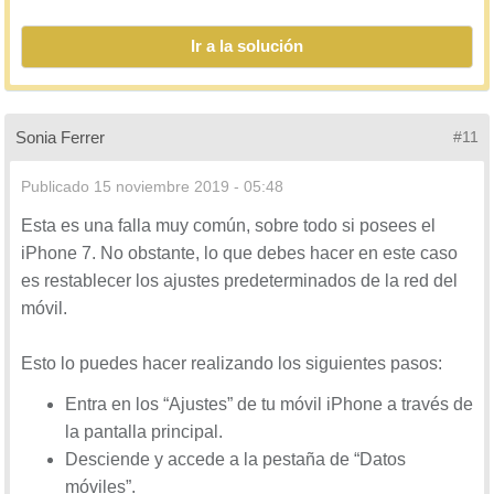
¿Qué es una APN?
Ir a la solución
Esto es lo también conocido como "Access Point Name"
"Nombre del Punto de Acceso". Esto es la configuración
del punto de acceso para obtener datos de navegación
Sonia Ferrer
#11
por internet. Dependiendo de cada operador de cada pais
varia el nombre o dirección. Este APN lo configuras
Publicado
15 noviembre 2019 - 05:48
dentro de tu movil, en este caso el error es en los moviles
Esta es una falla muy común, sobre todo si posees el
iPhone y su error de datos celulares o también llamado
iPhone 7. No obstante, lo que debes hacer en este caso
datos moviles (depende de la zona).
es restablecer los ajustes predeterminados de la red del
móvil.
Esta conexión de internet es posible realizarlo a través de
GPRS, 3G, 4G, LTE o las que sean más nuevas, que
Esto lo puedes hacer realizando los siguientes pasos:
seguirán saliendo todas.
Entra en los “Ajustes” de tu móvil iPhone a través de
la pantalla principal.
Os dejo el como configurar el APM por ejemplo
Desciende y accede a la pestaña de “Datos
dependiendo de cual sea el de cada uno.
móviles”.