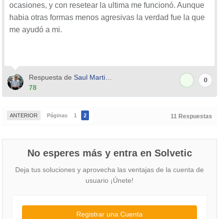
ocasiones, y con resetear la ultima me funcionó. Aunque
Euskaltel
internet.euskaltel.mobi
CLIENTE
EUSKALTEL
habia otras formas menos agresivas la verdad fue la que
LycaMobile
data.lycamobile.es
lmes
plus
me ayudó a mi.
Eroski
gprs.eroskimovil.es
wap@wap
wap125
Carrefour
CARREFOURINTERNET
Happy Móvil
internettph
LlamaYa
moreinternet
Respuesta de
Saul Martin Siera
0
DigiMobil
internet.digimobil.es
digi
digi
78
TeleCable
internet.telecable.es
telecable
telecable
Lowi.es
lowi.private.omv.es
ANTERIOR
Páginas
1
2
11 Respuestas
Freedompop
internetmas
Oceans
oceans.es
OCEANS
OCEANS
República móvil
orangeworld
orange
orange
No esperes más y entra en Solvetic
Móvil DIA
diainternet
BT Móvil
internet.bt.es
bt@internet
internet
Deja tus soluciones y aprovecha las ventajas de la cuenta de
usuario ¡Únete!
Aquí salen todas las operadores de España con su
Registrar una Cuenta
usuario y contraseña de APN.