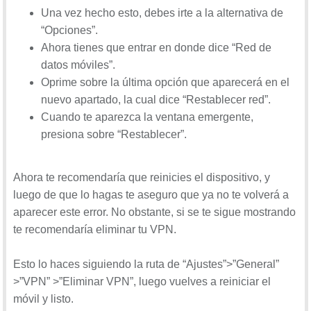
Ajustes
Una vez hecho esto, debes irte a la alternativa de
Datos móviles / Datos celulares
“Opciones”.
Opciones
Ahora tienes que entrar en donde dice “Red de
Red de datos móviles / Red de datos celulares
datos móviles”.
Oprime sobre la última opción que aparecerá en el
nuevo apartado, la cual dice “Restablecer red”.
Aquí con poner el vuestro en el nombre os valdrá para
Cuando te aparezca la ventana emergente,
que podáis empezar a navegar con datos celulares o
presiona sobre “Restablecer”.
datos moviles:
APN Latinamerica
Ahora te recomendaría que reinicies el dispositivo, y
luego de que lo hagas te aseguro que ya no te volverá a
APN TELCEL: internet.itelcel.com
aparecer este error. No obstante, si se te sigue mostrando
APN MOVISTAR (Mexico): internet.movistar.mx
te recomendaría eliminar tu VPN.
APN AT&T: modem.nexteldata.com.mx
APN CLARO COLOMBIA: internet.comcel.com.co
Esto lo haces siguiendo la ruta de “Ajustes”>”General”
(o también ba.amx)
>”VPN” >”Eliminar VPN”, luego vuelves a reiniciar el
etc.
móvil y listo.