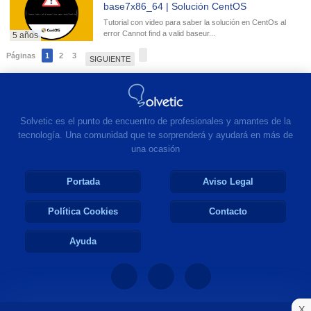
base7x86_64 | Solución CentOS
Tutorial con video para saber la solución en CentOs al
error Cannot find a valid baseur...
5 años
Páginas
1
2
3
SIGUIENTE
Solvetic es el punto de encuentro de profesionales y amantes de la
tecnología. Una comunidad que te sorprenderá y ayudará en más de
una ocasión
Portada
Aviso Legal
Política Cookies
Contacto
Ayuda
X