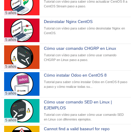
Tutorial con vídeo para saber cómo actualizar CentOS 8 a
CentOS Stream paso a paso.
5 años
Desinstalar Nginx CentOS
Tutorial con vídeo para saber cómo desinstalar Nginx en
CentOS.
5 años
Cómo usar comando CHGRP en Linux
Tutorial con vídeo para saber cómo usar comando
CHGRP en Linux paso a paso.
5 años
Cómo instalar Odoo en CentOS 8
Tutorial para saber cómo instalar Odoo en CentOS 8 paso
a paso y cómo realizar todas su...
5 años
Cómo usar comando SED en Linux |
EJEMPLOS
Tutorial con vídeo para saber cómo usar comando SED
en Linux con diferentes ejemplos.
5 años
Cannot find a valid baseurl for repo