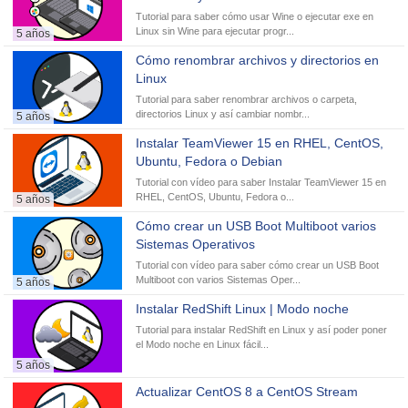
Tutorial para saber cómo usar Wine o ejecutar exe en
Linux sin Wine para ejecutar progr...
5 años
Cómo renombrar archivos y directorios en
Linux
Tutorial para saber renombrar archivos o carpeta,
directorios Linux y así cambiar nombr...
5 años
Instalar TeamViewer 15 en RHEL, CentOS,
Ubuntu, Fedora o Debian
Tutorial con vídeo para saber Instalar TeamViewer 15 en
RHEL, CentOS, Ubuntu, Fedora o...
5 años
Cómo crear un USB Boot Multiboot varios
Sistemas Operativos
Tutorial con vídeo para saber cómo crear un USB Boot
Multiboot con varios Sistemas Oper...
5 años
Instalar RedShift Linux | Modo noche
Tutorial para instalar RedShift en Linux y así poder poner
el Modo noche en Linux fácil...
5 años
Actualizar CentOS 8 a CentOS Stream