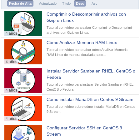
Fecha de Alta
Actualizado
Título
Desc
Asc
Comprimir o Descomprimir archivos con
Gzip en Linux
Tutorial con vídeo para saber Comprimir o Descomprimir
archivos con Gzip en Linux.
4 años
Cómo Analizar Memoria RAM Linux
Tutorial con vídeo para saber cómo Analizar Memoria
RAM Linux de manera detallada paso...
4 años
Instalar Servidor Samba en RHEL, CentOS o
Fedora
Tutorial con vídeo para instalar Servidor Samba en RHEL,
CentOS o Fedora.
4 años
Cómo instalar MariaDB en Centos 9 Stream
Tutorial con vídeo sobre cómo instalar MariaDB en Centos
9 Stream.
4 años
Configurar Servidor SSH en CentOS 9
Stream