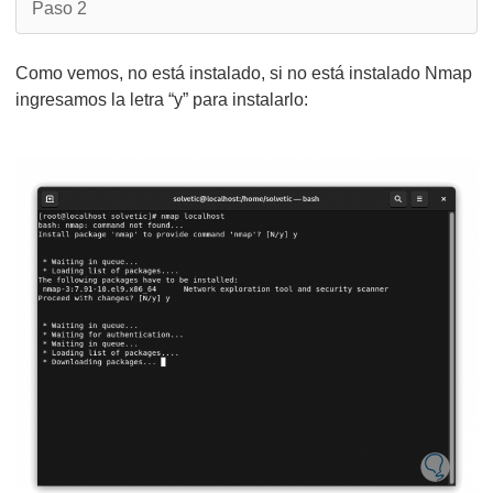
Paso 2
Como vemos, no está instalado, si no está instalado Nmap
ingresamos la letra “y” para instalarlo: