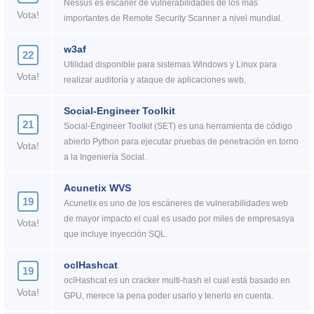
Nessus es escaner de vulnerabilidades de los más
Vota!
importantes de Remote Security Scanner a nivel mundial.
w3af
22
Utilidad disponible para sistemas Windows y Linux para
Vota!
realizar auditoría y ataque de aplicaciones web.
Social-Engineer Toolkit
21
Social-Engineer Toolkit (SET) es una herramienta de código
abierto Python para ejecutar pruebas de penetración en torno
Vota!
a la Ingeniería Social.
Acunetix WVS
19
Acunetix es uno de los escáneres de vulnerabilidades web
de mayor impacto el cual es usado por miles de empresasya
Vota!
que incluye inyección SQL.
oclHashcat
19
oclHashcat es un cracker multi-hash el cual está basado en
Vota!
GPU, merece la pena poder usarlo y tenerlo en cuenta.