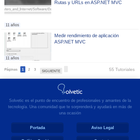
Rutas y URLs en ASP.NET MVC
11 años
Medir rendimiento de aplicación
ASP.NET MVC
11 años
55 Tutoriales
Páginas
1
2
3
SIGUIENTE
Solvetic es el punto de encuentro de profesionales y amantes de la
tecnología. Una comunidad que te sorprenderá y ayudará en más de
una ocasión
Portada
Aviso Legal