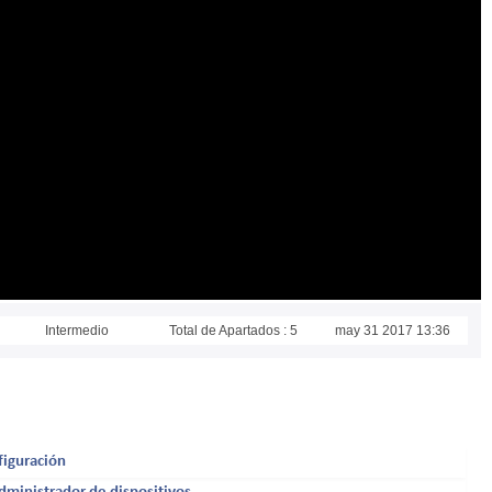
Intermedio
Total de Apartados : 5
may 31 2017 13:36
figuración