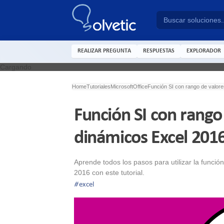
REALIZAR PREGUNTA
RESPUESTAS
EXPLORADOR
Cargando
Home
Tutoriales
Microsoft
Office
Función SI con rango de valor
Función SI con rango
dinámicos Excel 201
Aprende todos los pasos para utilizar la funci
2016 con este tutorial.
#
excel