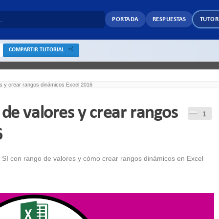
PORTADA
RESPUESTAS
TUTOR
COMPARTIR TUTORIAL
es y crear rangos dinámicos Excel 2016
 de valores y crear rangos
1
6
ón SI con rango de valores y cómo crear rangos dinámicos en Excel