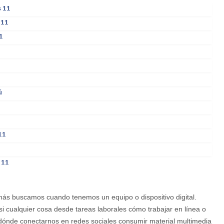
s 11
 11
1
ú
11
 11
ás buscamos cuando tenemos un equipo o dispositivo digital.
i cualquier cosa desde tareas laborales cómo trabajar en línea o
dónde conectarnos en redes sociales consumir material multimedia