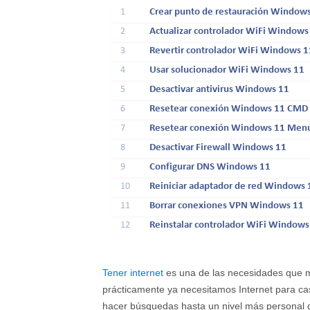
1
Crear punto de restauración Window
2
Actualizar controlador WiFi Windows
3
Revertir controlador WiFi Windows 1
4
Usar solucionador WiFi Windows 11
5
Desactivar antivirus Windows 11
6
Resetear conexión Windows 11 CMD
7
Resetear conexión Windows 11 Men
8
Desactivar Firewall Windows 11
9
Configurar DNS Windows 11
10
Reiniciar adaptador de red Windows 
11
Borrar conexiones VPN Windows 11
12
Reinstalar controlador WiFi Windows
Tener internet
es una de las necesidades que m
prácticamente ya necesitamos Internet para cas
hacer búsquedas hasta un nivel más personal 