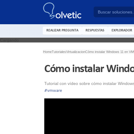
REALIZAR PREGUNTA
RESPUESTAS
EXPLORADOR
Cargando
Home
Tutoriales
Virtualizacion
Cómo instalar Windows 11 en VM
Cómo instalar Wind
Tutorial con vídeo sobre cómo instalar Windo
#
vmware