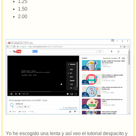
1.25
1.50
2.00
Yo he escogido una lenta y así veo el tutorial despacito y