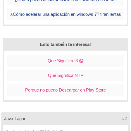
¿Cómo acelerar una aplicación en windows 7? tiran lentas
Para estar al día, recuerda suscribirte a nuestro canal de
YouTube!
SUSCRIBETE EN YOUTUBE
Esto también te interesa!
Que Significa :3 😱
Le das al play para que empiece el vídeo. Ahora le pulsas
al icono de configuración.
Que Significa NTP
Porque no puedo Descargar en Play Store
Selecciona la opción Velocidad
Javx Lagar
#2