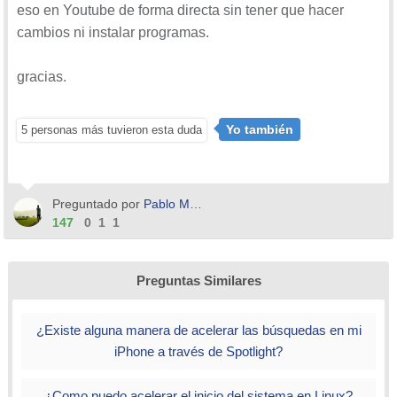
eso en Youtube de forma directa sin tener que hacer
válido para todos los videos que hay en Youtube
cambios ni instalar programas.
gracias.
1.
Cómo acelerar o disminuir la reproducción de vídeo
de YouTube
Yo también
5 personas más tuvieron esta duda
Entras al vídeo que quieres ralentizar o acelerar, por
ejemplo he seleccionado este video que es un tutorial de
Solvetic.
Preguntado por
Pablo Meria
147
0
1
1
Preguntas Similares
¿Existe alguna manera de acelerar las búsquedas en mi
iPhone a través de Spotlight?
¿Como puedo acelerar el inicio del sistema en Linux?