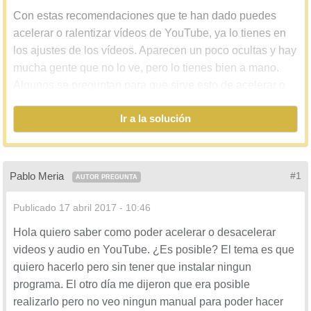
Con estas recomendaciones que te han dado puedes
acelerar o ralentizar vídeos de YouTube, ya lo tienes en
los ajustes de los vídeos. Aparecen un poco ocultas y hay
mucha gente que no lo ve, pero lo tienes bien a mano.
Algunos se preguntan para que sirve esto de acelerar o
desacelerar los videos. Bueno esto por ejemplo para los
Ir a la solución
videos que son largos y quieres pasarlos pero rapido
pero viendo que ocurre, es la mejor opción con diferencia.
Ralentizar un vídeo para verlo con más calma es otra
opción de que lo quieras desacelerar. Si son canciones
Pablo Meria
#1
AUTOR PREGUNTA
pues para acelerarla o hacerla más lenta. Pero oye, para
gustos colores y tiene mucha utilidad este detalle en
Publicado
17 abril 2017 - 10:46
Youtube.
Hola quiero saber como poder acelerar o desacelerar
videos y audio en YouTube. ¿Es posible? El tema es que
La parte buena que te cuento es porque no es necesario
quiero hacerlo pero sin tener que instalar ningun
que instales nada ya que viene integrado. Es válido para
programa. El otro día me dijeron que era posible
sistemas macOS, Linux y Windows 10, 8, 7... sin
realizarlo pero no veo ningun manual para poder hacer
problema alguno, esto va dependiendo del navegador y