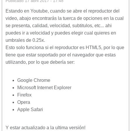
Publicado
17 abril 2017 - 17:48
Estando en Youtube, cuando se abre el reproductor del
Aparecerán las opciones de velocidad:
video, abajo encontrarás la tuerca de opciones en la cual
0.25
se presenta, calidad, velocidad, subtitulos, etc... ahi
0.50
puedes ir a velocidad y puedes elegir cual quieres en
0.75
umbrales de 0.25x.
Normal
Esto solo funciona si el reproductor es HTML5, por lo que
1.25
tiene que estar soportado por el navegador que estas
1.50
utilizando, por lo que debería ser:
2.00
Google Chrome
Microsoft Internet Explorer
Firefox
Opera
Yo he escogido una lenta y así veo el tutorial despacito y
Apple Safari
me entero a mi ritmo jeje. Pero puedes poner la velocidad
que quieras e irla cambiando a tu gusto en cada
Y estar actualizado a la ultima versión!
momento.