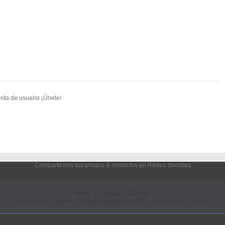
nta de usuario ¡Únete!
Comparte con tus amigos & contactos en Redes Sociales
Error al iniciar vCenter
https://www.solvetic.com/tutoriales/article/93-error-al-iniciar-vcenter/