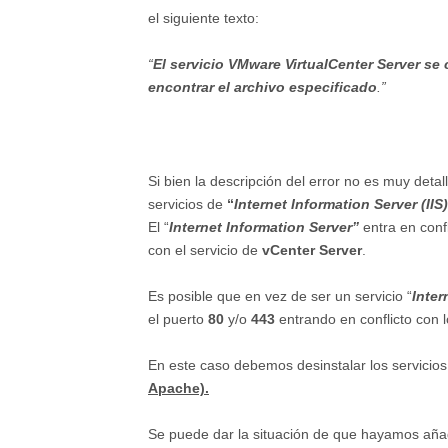
el siguiente texto:
“
El servicio VMware VirtualCenter Server se 
encontrar el archivo especificado
.”
Si bien la descripción del error no es muy deta
servicios de
“
Internet Information Server (IIS
El “
Internet Information Server”
entra en confl
con el servicio de
vCenter Server
.
Es posible que en vez de ser un servicio “
Inter
el puerto
80
y/o
443
entrando en conflicto con 
En este caso debemos desinstalar los servicios
Apache).
Se puede dar la situación de que hayamos añad