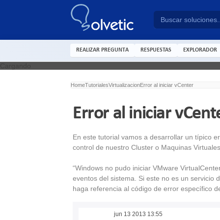
REALIZAR PREGUNTA
RESPUESTAS
EXPLORADOR
Cargando
Home
Tutoriales
Virtualizacion
Error al iniciar vCenter
Error al iniciar vCent
En este tutorial vamos a desarrollar un típico
control de nuestro Cluster o Maquinas Virtuales
“Windows no pudo iniciar VMware VirtualCenter 
eventos del sistema. Si este no es un servicio 
haga referencia al código de error específico de
jun 13 2013 13:55