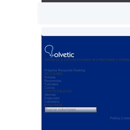
Solvetic es el punto de encuentro de profesionales y amant
Pregunta
Responde
Ranking
SECCIONES
Portada
Respuestas
Tutoriales
Cursos
OTROS ENLACES
Sitemap
Explorador
Calendario
BUSCADOR
Política Cooki