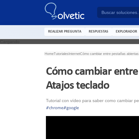
REALIZAR PREGUNTA
RESPUESTAS
EXPLORADOR
Cargando
Home
Tutoriales
Internet
Cómo cambiar entre pestañas abiertas
Cómo cambiar entre
Atajos teclado
Tutorial con vídeo para saber como cambiar p
#
chrome
#
google