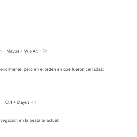
l
+
Mayús
+
W
o
Alt
+
F4
teriormente, pero en el orden en que fueron cerradas:
Ctrl
+
Mayús
+
T
navegación en la pestaña actual: