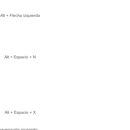
Alt
+
Flecha izquierda
Alt
+
Espacio
+
N
Alt
+
Espacio
+
X
avegación incógnito: