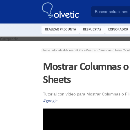
REALIZAR PREGUNTA
RESPUESTAS
EXPLORADOR
Cargando
Home
Tutoriales
Microsoft
Office
Mostrar Columnas o Filas Ocul
Mostrar Columnas o 
Sheets
Tutorial con vídeo para Mostrar Columnas o Fi
#
google