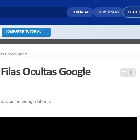
PORTADA
RESPUESTAS
TUTOR
COMPARTIR TUTORIAL
tas Google Sheets
Filas Ocultas Google
1
las Ocultas Google Sheets.