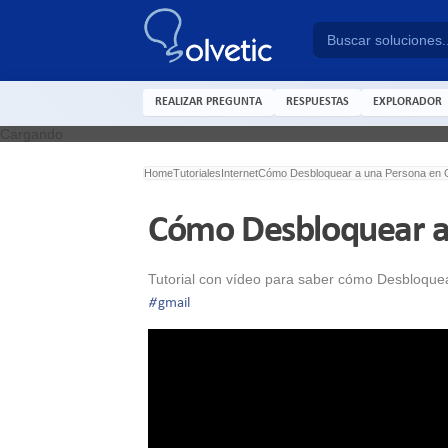
REALIZAR PREGUNTA
RESPUESTAS
EXPLORADOR
Cargando
Home
Tutoriales
Internet
Cómo Desbloquear a una Persona en 
Cómo Desbloquear a
Tutorial con vídeo para saber cómo Desbloque
#
gmail