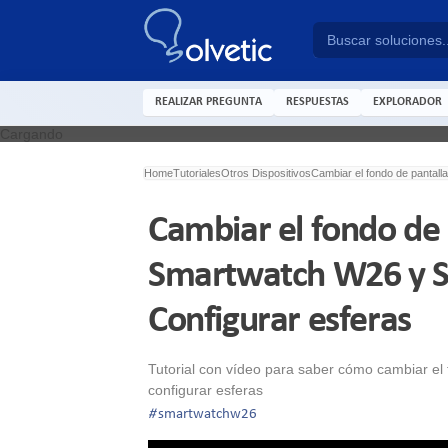
REALIZAR PREGUNTA
RESPUESTAS
EXPLORADOR
Cargando
Home
Tutoriales
Otros Dispositivos
Cambiar el fondo de pantal
Cambiar el fondo de 
Smartwatch W26 y S
Configurar esferas
Tutorial con vídeo para saber cómo cambiar e
configurar esferas
#
smartwatchw26