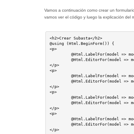
Vamos a continuación como crear un formulario
vamos ver el código y luego la explicación del
<h2>Crear Subasta</h2>

@using (Html.BeginForm()) {

<p>

	 @Html.LabelFor(model => model.Title)

	 @Html.EditorFor(model => model.Title)

</p>

<p>

	 @Html.LabelFor(model => model.Description)

	 @Html.EditorFor(model => model.Description)

</p>

<p>

	 @Html.LabelFor(model => model.StartPrice)

	 @Html.EditorFor(model => model.StartPrice)

</p>

<p>

	 @Html.LabelFor(model => model.EndTime)

	 @Html.EditorFor(model => model.EndTime)

</p>
