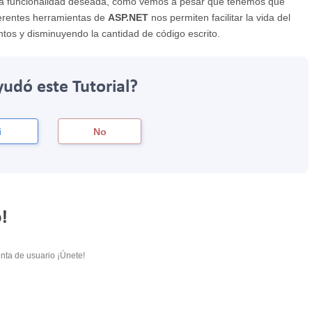
la funcionalidad deseada, como vemos a pesar que tenemos que
iferentes herramientas de
ASP.NET
nos permiten facilitar la vida del
s y disminuyendo la cantidad de código escrito.
yudó este Tutorial?
i
No
!
nta de usuario ¡Únete!