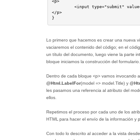
<p>

	 <input type="submit" value="Crear" />

</p>

Lo primero que hacemos es crear una nueva v
vaciaremos el contenido del código; en el cód
un título del documento, luego viene la parte 
bloque iniciamos la construcción del formulario.
Dentro de cada bloque <p> vamos invocando a l
@Html.LabelFor
(model => model.Title) y
@Htm
les pasamos una referencia al atributo del m
ellos.
Repetimos el proceso por cada uno de los atri
HTML para hacer el envío de la información y 
Con todo lo descrito al acceder a la vista des