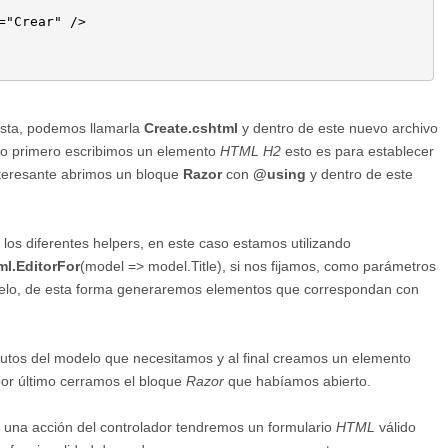
ista, podemos llamarla
Create.cshtml
y dentro de este nuevo archivo
igo primero escribimos un elemento
HTML H2
esto es para establecer
interesante abrimos un bloque
Razor
con
@using
y dentro de este
os diferentes helpers, en este caso estamos utilizando
l.EditorFor
(model => model.Title), si nos fijamos, como parámetros
odelo, de esta forma generaremos elementos que correspondan con
butos del modelo que necesitamos y al final creamos un elemento
por último cerramos el bloque
Razor
que habíamos abierto.
de una acción del controlador tendremos un formulario
HTML
válido