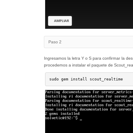
AMPLIAR
Paso 2
Ingresamos la letra Y o S para confirmar la de
procedemos a instalar el paquete de Scout_rea
sudo gem install scout_realtime