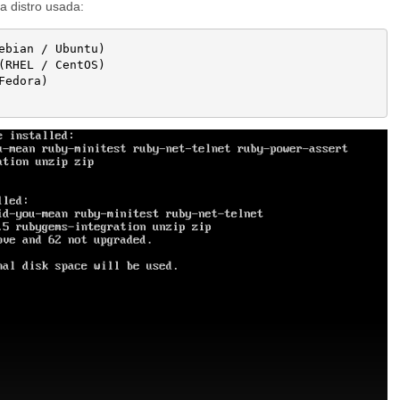
a distro usada:
(RHEL / CentOS)

edora)
