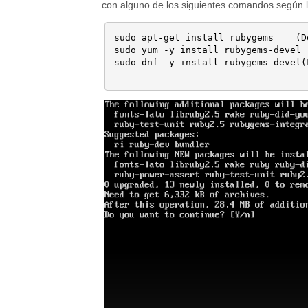
con alguno de los siguientes comandos según l
sudo apt-get install rubygems	 (Debian / Ubuntu)

sudo yum -y install rubygems-devel 
sudo dnf -y install rubygems-devel(F