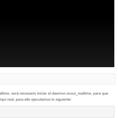
ltime, será necesario iniciar el daemon scout_realtime, para que
mpo real, para ello ejecutamos lo siguiente: