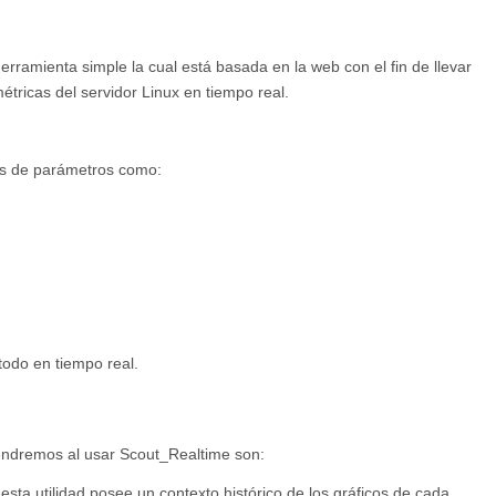
ramienta simple la cual está basada en la web con el fin de llevar
tricas del servidor Linux en tiempo real.
as de parámetros como:
todo en tiempo real.
tendremos al usar Scout_Realtime son:
esta utilidad posee un contexto histórico de los gráficos de cada