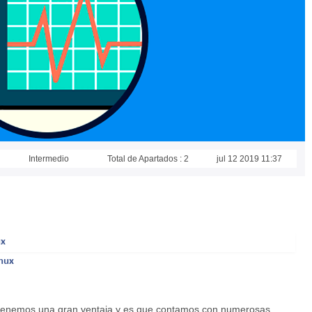
Intermedio
Total de Apartados : 2
jul 12 2019 11:37
ux
inux
x tenemos una gran ventaja y es que contamos con numerosas