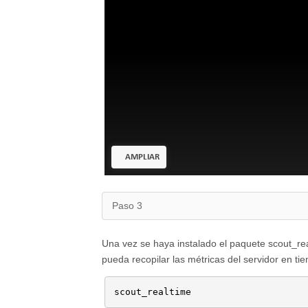
AMPLIAR
Paso 3
Una vez se haya instalado el paquete scout_rea
pueda recopilar las métricas del servidor en tie
scout_realtime