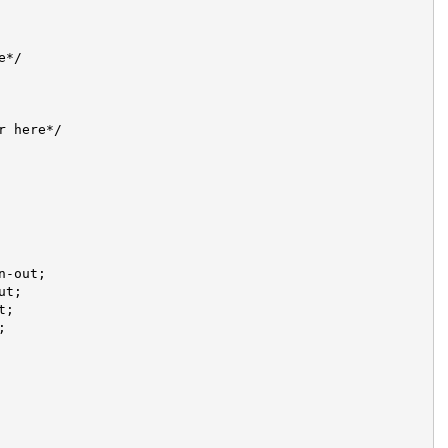
*/

 here*/

-out;

t;

;


