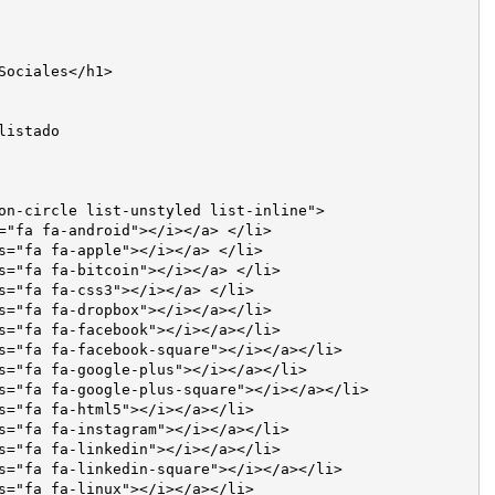
Sociales</h1>

istado
