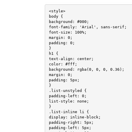
<style>

body {

background: #000;

font-family: 'Arial', sans-serif;

font-size: 100%;

margin: 0;

padding: 0;

}

h1 {

text-align: center;

color: #fff;

background: rgba(0, 0, 0, 0.36);

margin: 0;

padding: 5px;

}

.list-unstyled {

padding-left: 0;

list-style: none;

}

.list-inline li {

display: inline-block;

padding-right: 5px;

padding-left: 5px;
