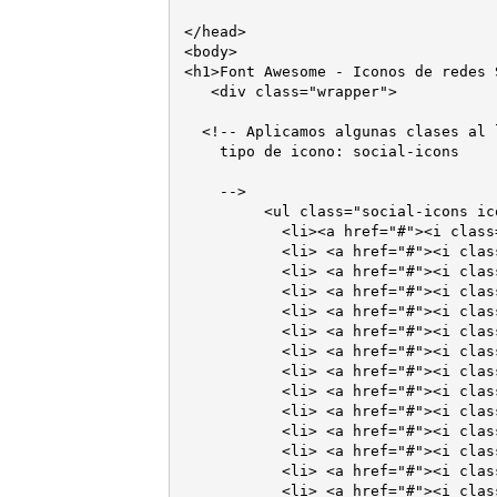
</head>

<body>

<h1>Font Awesome - Iconos de redes 
   <div class="wrapper">

  <!-- Aplicamos algunas clases al l
    tipo de icono: social-icons

    -->

	 <ul class="social-icons icon-circle list-unstyled list-inline">

	   <li><a href="#"><i class="fa fa-android"></i></a> </li>  

	   <li> <a href="#"><i class="fa fa-apple"></i></a> </li>

	   <li> <a href="#"><i class="fa fa-bitcoin"></i></a> </li>

	   <li> <a href="#"><i class="fa fa-css3"></i></a> </li>

	   <li> <a href="#"><i class="fa fa-dropbox"></i></a></li>

	   <li> <a href="#"><i class="fa fa-facebook"></i></a></li>

	   <li> <a href="#"><i class="fa fa-facebook-square"></i></a></li>

	   <li> <a href="#"><i class="fa fa-google-plus"></i></a></li>

	   <li> <a href="#"><i class="fa fa-google-plus-square"></i></a></li>

	   <li> <a href="#"><i class="fa fa-html5"></i></a></li>

	   <li> <a href="#"><i class="fa fa-instagram"></i></a></li>

	   <li> <a href="#"><i class="fa fa-linkedin"></i></a></li>

	   <li> <a href="#"><i class="fa fa-linkedin-square"></i></a></li>

	   <li> <a href="#"><i class="fa fa-linux"></i></a></li>
