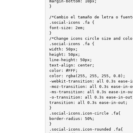
margin-bottom: 10px;

}

/*Cambio el tamaño de letra o fuente
.social-icons .fa {

font-size: 2em;

}

/*Change icons circle size and color
.social-icons .fa {

width: 50px;

height: 50px;

line-height: 50px;

text-align: center;

color: #FFF;

color: rgba(255, 255, 255, 0.8);

-webkit-transition: all 0.3s ease-in
-moz-transition: all 0.3s ease-in-ou
-ms-transition: all 0.3s ease-in-out
-o-transition: all 0.3s ease-in-out;
transition: all 0.3s ease-in-out;

}

.social-icons.icon-circle .fa{

border-radius: 50%;

}

.social-icons.icon-rounded .fa{
