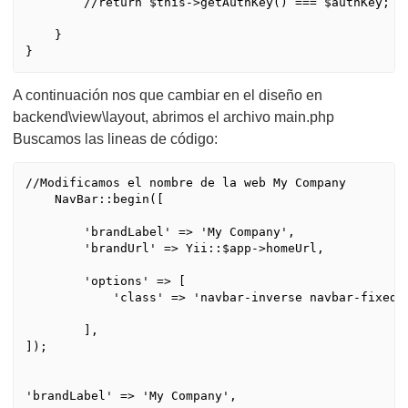
        //return $this->getAuthKey() === $authKey;

    }   

A continuación nos que cambiar en el diseño en
backend\view\layout, abrimos el archivo main.php
Buscamos las lineas de código:
//Modificamos el nombre de la web My Company

    NavBar::begin([

        'brandLabel' => 'My Company',

        'brandUrl' => Yii::$app->homeUrl,

        'options' => [

            'class' => 'navbar-inverse navbar-fixed-t
        ],

]);

'brandLabel' => 'My Company',
