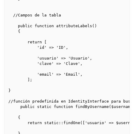
  //Campos de la tabla

    public function attributeLabels()

    {

        return [

            'id' => 'ID',

            'usuario' => 'Usuario',

            'clave' => 'Clave',

            'email' => 'Email',

        ];

}

//función predefinida en IdentityInterface para busca
     public static function findByUsername($username)
    {

        return static::findOne(['usuario' => $usernam
    }
