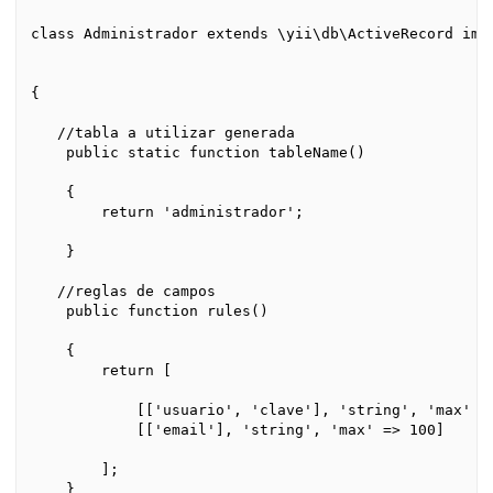
class Administrador extends \yii\db\ActiveRecord impl
{

   //tabla a utilizar generada

    public static function tableName()

    {

        return 'administrador';

    }

   //reglas de campos

    public function rules()

    {

        return [

            [['usuario', 'clave'], 'string', 'max' =>
            [['email'], 'string', 'max' => 100]

        ];

    }
