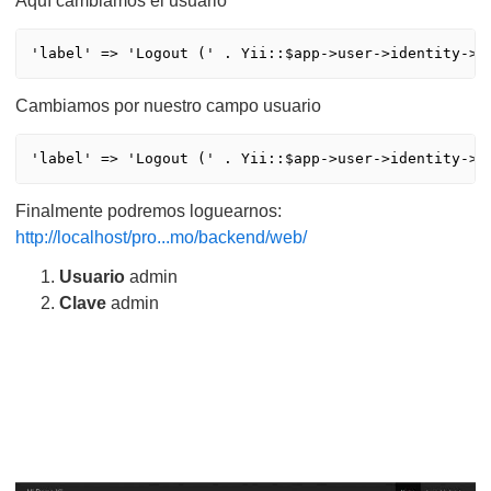
Aquí cambiamos el usuario
'label' => 'Logout (' . Yii::$app->user->identity->u
Cambiamos por nuestro campo usuario
'label' => 'Logout (' . Yii::$app->user->identity->u
Finalmente podremos loguearnos:
http://localhost/pro...mo/backend/web/
Usuario
admin
Clave
admin