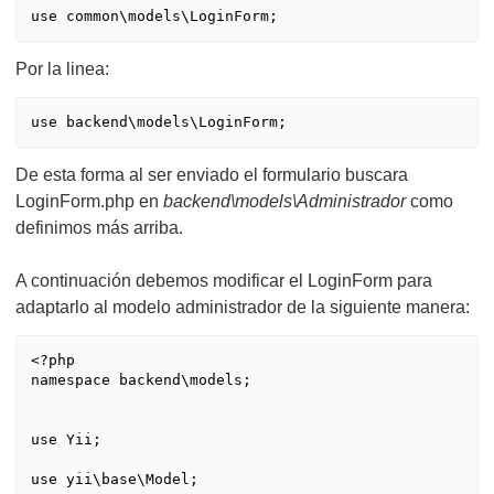
Por la linea:
use backend\models\LoginForm;
De esta forma al ser enviado el formulario buscara
LoginForm.php en
backend\models\Administrador
como
definimos más arriba.
A continuación debemos modificar el LoginForm para
adaptarlo al modelo administrador de la siguiente manera:
<?php

namespace backend\models;

use Yii;

use yii\base\Model;
