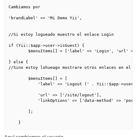
Cambiamos por

'brandLabel' => 'Mi Demo Yii',

//Si estoy logueado muestro el enlace Login

if (Yii::$app->user->isGuest) {

        $menuItems[] = ['label' => 'Login', 'url' => 
} else {

//Sino estoy lohueago mostrare otros enlaces en el me
        $menuItems[] = [

            'label' => 'Logout (' . Yii::$app->user->
            'url' => ['/site/logout'],

            'linkOptions' => ['data-method' => 'post'
        ];
