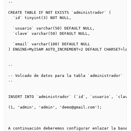
--

CREATE TABLE IF NOT EXISTS `administrador` (

  `id` tinyint(3) NOT NULL,

  `usuario` varchar(50) DEFAULT NULL,

  `clave` varchar(50) DEFAULT NULL,

  `email` varchar(100) DEFAULT NULL

) ENGINE=MyISAM AUTO_INCREMENT=2 DEFAULT CHARSET=lati
--

-- Volcado de datos para la tabla `administrador`

--

INSERT INTO `administrador` (`id`, `usuario`, `clave`
(1, 'admin', 'admin', 'demo@gmail.com');

A continuación deberemos configurar enlazar la base 