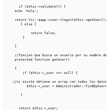
      if ($this->validate()) {

    echo 'hola';

    return Yii::$app->user->login($this->getUser(), $
       } else {

            return false;

        }

    }

    //funcion que busca un usuario por su nombre de u
    protected function getUser()

    {

        if ($this->_user === null) {

   //si existe obtiene un array con todos los datos

          $this->_user = Administrador::findByUsernam
       }

      return $this->_user;
