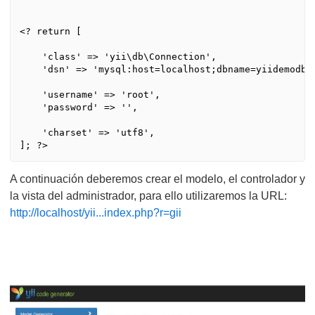
<? return [

    'class' => 'yii\db\Connection',

    'dsn' => 'mysql:host=localhost;dbname=yiidemodb',
    'username' => 'root',

    'password' => '',

    'charset' => 'utf8',

A continuación deberemos crear el modelo, el controlador y
la vista del administrador, para ello utilizaremos la URL:
http://localhost/yii...index.php?r=gii