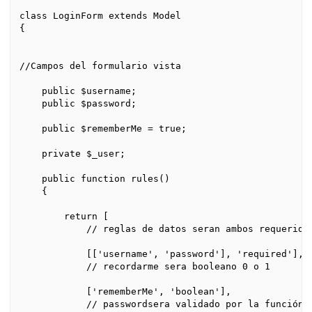
class LoginForm extends Model

{

//Campos del formulario vista

    public $username;

    public $password;

    public $rememberMe = true;

    private $_user;

    public function rules()

    {

        return [

            // reglas de datos seran ambos requeridos
            [['username', 'password'], 'required'],

            // recordarme sera booleano 0 o 1

            ['rememberMe', 'boolean'],

            // passwordsera validado por la función v