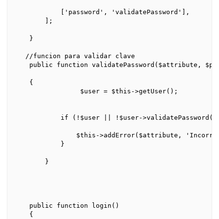
            ['password', 'validatePassword'],

        ];

    }

   //funcion para validar clave

    public function validatePassword($attribute, $par
    {

                 $user = $this->getUser();

            if (!$user || !$user->validatePassword($t
                $this->addError($attribute, 'Incorrec
            }

        }

    public function login()

    {
