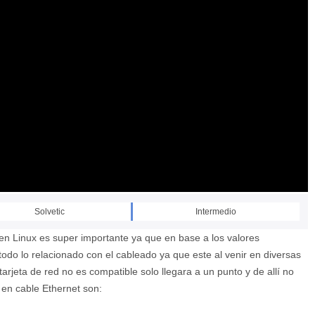
Solvetic
Intermedio
 en Linux es super importante ya que en base a los valores
todo lo relacionado con el cableado ya que este al venir en diversas
tarjeta de red no es compatible solo llegara a un punto y de allí no
 en cable Ethernet son: