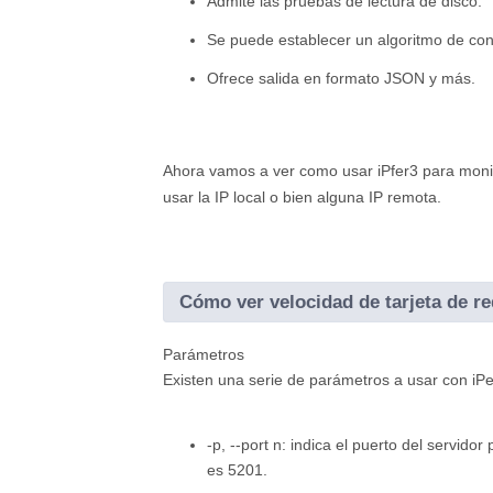
Admite las pruebas de lectura de disco.
Se puede establecer un algoritmo de con
Ofrece salida en formato JSON y más.
Ahora vamos a ver como usar iPfer3 para monito
usar la IP local o bien alguna IP remota.
Cómo ver velocidad de tarjeta de re
Parámetros
Existen una serie de parámetros a usar con iPe
-p, --port n: indica el puerto del servido
es 5201.