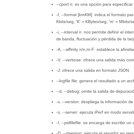
--cport n: es una opción para especificar 
-f, --format [kmKM]: indica el formato p
Kbits/seg, 'K' = KBytes/seg, 'm' = Mbits/
-i, --interval n: nos permite definir el i
de banda, fluctuación y pérdida de la tarj
-A, --affinity n/n,m-F: establece la afini
-V, --verbose: ofrece una salida más com
-J: ofrece una salida en formato JSON.
--logfile file: genera el resultado a un arc
--d, --debug: omite la salida de depuraci
-v, --version: despliega la información de 
-s, --server: ejecuta iPerf en modo servid
-I, --pidfilefile: se encarga de escribir u
-D, --daemon: ejecuta el servidor en s