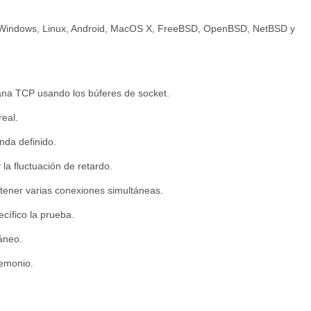
 Windows, Linux, Android, MacOS X, FreeBSD, OpenBSD, NetBSD y
ana TCP usando los búferes de socket.
eal.
nda definido.
a fluctuación de retardo.
 tener varias conexiones simultáneas.
cífico la prueba.
táneo.
demonio.