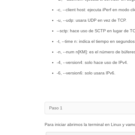
-c, --client host: ejecuta iPerf en modo cl
-u, --udp: usara UDP en vez de TCP.
--sctp: hace uso de SCTP en lugar de TC
-t, --time n: indica el tiempo en segundos
-n, --num n[KM]: es el número de búferes 
-4, --version4: solo hace uso de IPv4.
-6, --version6: solo usara IPv6.
Paso 1
Para iniciar abrimos la terminal en Linux y vamo