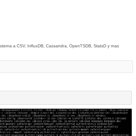
l sistema a CSV, InfluxDB, Cassandra, OpenTSDB, StatsD y mas