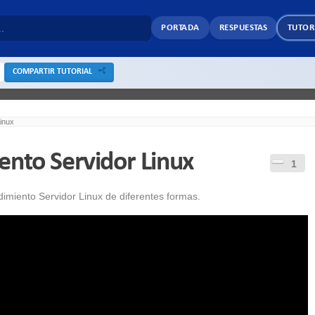
PORTADA
RESPUESTAS
TUTOR
COMPARTIR TUTORIAL
inux
ento Servidor Linux
1
imiento Servidor Linux de diferentes formas.