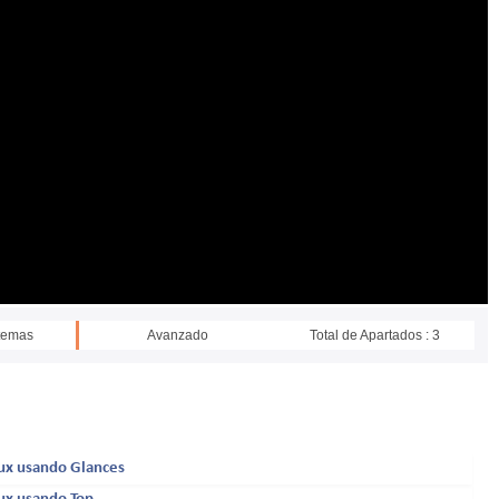
stemas
Avanzado
Total de Apartados : 3
nux usando Glances