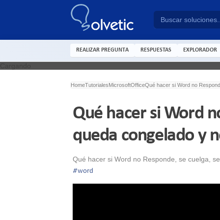
REALIZAR PREGUNTA
RESPUESTAS
EXPLORADOR
Cargando
Home
Tutoriales
Microsoft
Office
Qué hacer si Word no Responde
Qué hacer si Word no
queda congelado y n
Qué hacer si Word no Responde, se cuelga, se
#
word