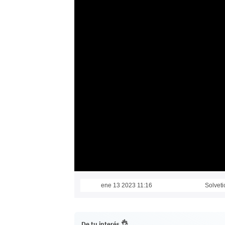
ene 13 2023 11:16
Solveti
De tu interés 👌