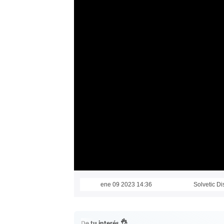
ene 09 2023 14:36
Solvetic D
De tu interés 👌