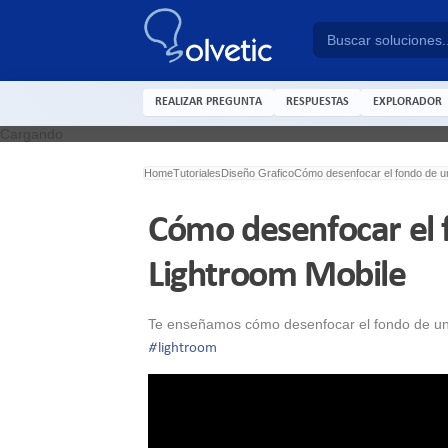
REALIZAR PREGUNTA
RESPUESTAS
EXPLORADOR
Cargando
Home
Tutoriales
Diseño Grafico
Cómo desenfocar el fondo de un
Cómo desenfocar el 
Lightroom Mobile
Te enseñamos cómo desenfocar el fondo de una
#
lightroom