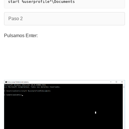
start %userprofile"\Documents
Paso 2
Pulsamos Enter: