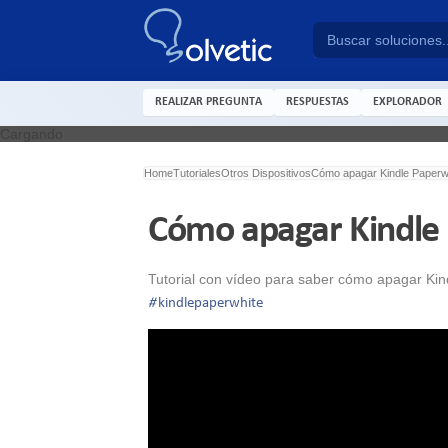
REALIZAR PREGUNTA
RESPUESTAS
EXPLORADOR
Cargando
Home
Tutoriales
Otros Dispositivos
Cómo apagar Kindle Paperw
Cómo apagar Kindle
Tutorial con vídeo para saber cómo apagar Kin
#
kindlepaperwhite