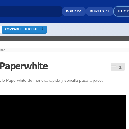
PORTADA
RESPUESTAS
TUTOR
COMPARTIR TUTORIAL
hite
 Paperwhite
1
dle Paperwhite de manera rápida y sencilla paso a paso.