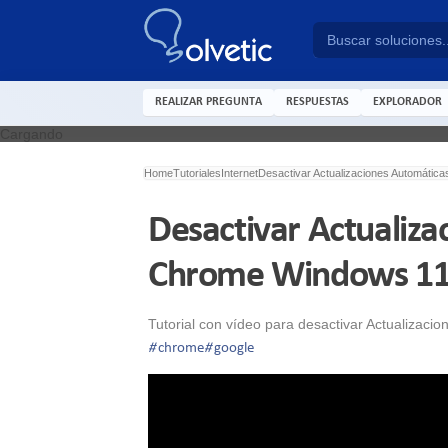
REALIZAR PREGUNTA
RESPUESTAS
EXPLORADOR
Cargando
Home
Tutoriales
Internet
Desactivar Actualizaciones Automáti
Desactivar Actualiz
Chrome Windows 1
Tutorial con vídeo para desactivar Actualizac
#
chrome
#
google