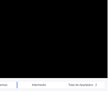
stemas
Intermedio
Total de Apartados : 2