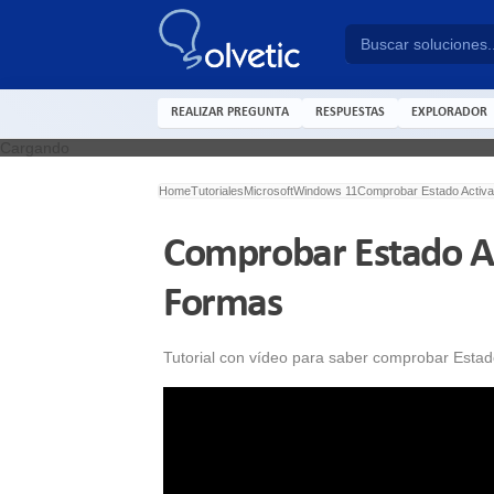
REALIZAR PREGUNTA
RESPUESTAS
EXPLORADOR
Cargando
Home
Tutoriales
Microsoft
Windows 11
Comprobar Estado Activa
Comprobar Estado A
Formas
Tutorial con vídeo para saber comprobar Esta