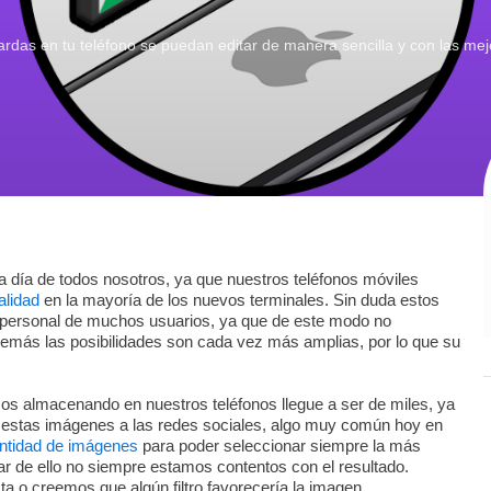
ardas en tu teléfono se puedan editar de manera sencilla y con las mej
 día de todos nosotros, ya que nuestros teléfonos móviles
lidad
en la mayoría de los nuevos terminales. Sin duda estos
 personal de muchos usuarios, ya que de este modo no
demás las posibilidades son cada vez más amplias, por lo que su
os almacenando en nuestros teléfonos llegue a ser de miles, ya
ir estas imágenes a las redes sociales, algo muy común hoy en
ntidad de imágenes
para poder seleccionar siempre la más
r de ello no siempre estamos contentos con el resultado.
sta o creemos que algún filtro favorecería la imagen.