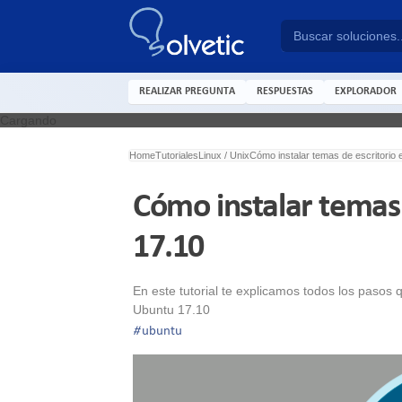
REALIZAR PREGUNTA
RESPUESTAS
EXPLORADOR
Cargando
Home
Tutoriales
Linux / Unix
Cómo instalar temas de escritorio
Cómo instalar temas 
17.10
En este tutorial te explicamos todos los pasos
Ubuntu 17.10
#
ubuntu