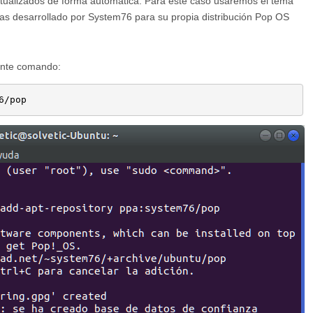
ctualizados de forma automática. Para este caso usaremos el tema
as desarrollado por System76 para su propia distribución Pop OS
iente comando:
6/pop