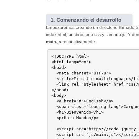
1.
Comenzando el desarrollo
Empezaremos creando un directorio llamado tran
index.html, un directorio css y llamado js. Y d
main.js
respectivamente.
<!DOCTYPE html>

<html lang="en">

<head>

  <meta charset="UTF-8">

  <title>Mi sitio multilenguaje</tit
  <link rel="stylesheet" href="css/
</head>

<body> 

  <a href="#">English</a>

  <span class="loading-lang">Cargan
  <h1>Bienvenido</h1>

  <p>Hola Mundo</p>

  <script src="https://code.jquery.
  <script src="js/main.js"></script>