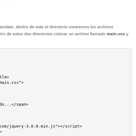
slate, dentro de este el directorio crearemos los archivos
entro de estos dos directorios colocar un archivo llamado
main.css
y
le>

main.css">

do...</span>

com/jquery-3.0.0.min.js"></script>


