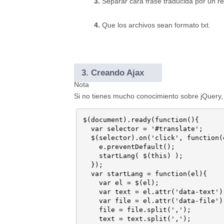
3.
Separar cara frase traducida por un ren
4.
Que los archivos sean formato txt.
3.
Creando Ajax
Nota
Si no tienes mucho conocimiento sobre jQuery, t
$(document).ready(function(){

  var selector = '#translate';

  $(selector).on('click', function(e
    e.preventDefault();

    startLang( $(this) );

  });

  var startLang = function(el){

    var el = $(el);

    var text = el.attr('data-text');
    var file = el.attr('data-file');
    file = file.split(',');

    text = text.split(',');
