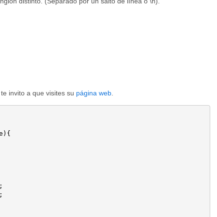
glón distinto. (Separado por un salto de línea o \n).
e invito a que visites su
página web
.
){




