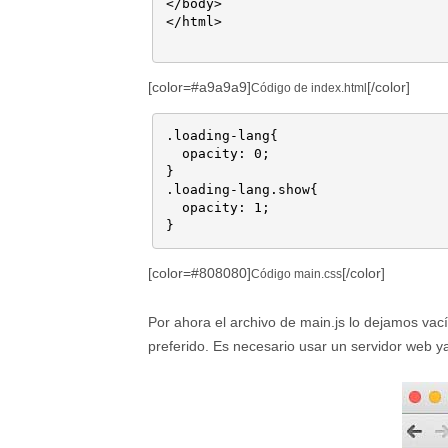
</body>

</html>

[color=#a9a9a9]
[/color]
Código de index.html
.loading-lang{

  opacity: 0;

}

.loading-lang.show{

  opacity: 1;

[color=#808080]
[/color]
Código main.css
Por ahora el archivo de main.js lo dejamos va
preferido. Es necesario usar un servidor web 