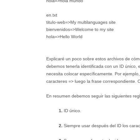
hola=>hola mundo
en.txt
titulo-web=>My multilanguages site
bienvenidos=>Welcome to my site
hola=>Hello World
Explicaré un poco sobre estos archivos de cóm
debemos tenerla identificada con un ID único, 
necesita colocar específicamente. Por ejemplo, p
caracteres => luego la frase correspondiente. C
En resumen debemos seguir las siguientes reg
1.
ID único.
2.
Siempre usar después del ID los carac